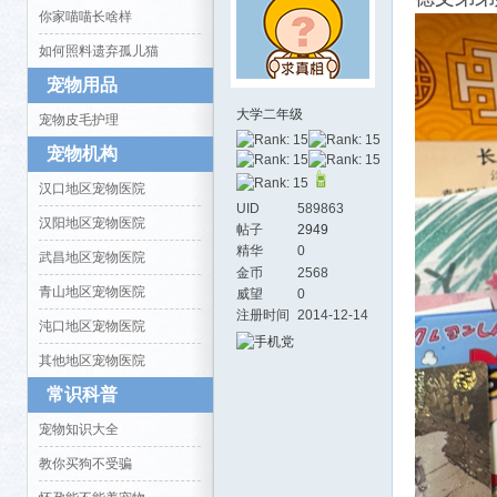
你家喵喵长啥样
如何照料遗弃孤儿猫
宠物用品
大学二年级
宠物皮毛护理
宠物机构
汉口地区宠物医院
活-
UID
589863
汉阳地区宠物医院
帖子
2949
精华
0
武昌地区宠物医院
金币
2568
青山地区宠物医院
威望
0
注册时间
2014-12-14
沌口地区宠物医院
其他地区宠物医院
常识科普
武汉
宠物知识大全
教你买狗不受骗