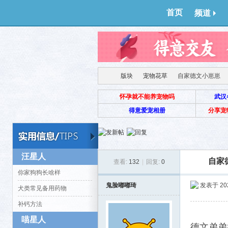
首页
频道
版块
宠物花草
自家德文小崽崽
怀孕就不能养宠物吗
武汉
得意爱宠相册
分享宠
得意
›
›
›
汪星人
自家
查看:
132
|
回复:
0
你家狗狗长啥样
鬼脸嘟嘟琦
发表于 2025
犬类常见备用药物
补钙方法
喵星人
生
德文弟弟