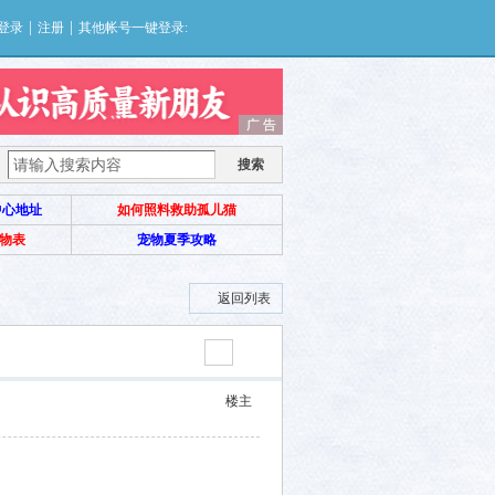
|
|
登录
注册
其他帐号一键登录:
广 告
广 告
搜索
中心地址
如何照料救助孤儿猫
物表
宠物夏季攻略
返回列表
楼主