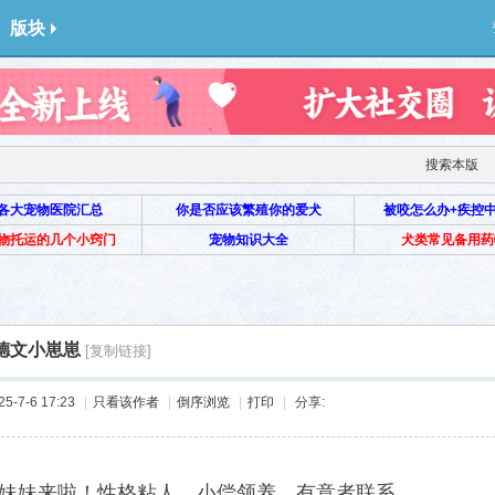
版块
搜索本版
各大宠物医院汇总
你是否应该繁殖你的爱犬
被咬怎么办+疾控
物托运的几个小窍门
宠物知识大全
犬类常见备用药
德文小崽崽
[复制链接]
-7-6 17:23
|
只看该作者
|
倒序浏览
|
打印
|
分享:
妹妹来啦！性格粘人，小偿领养，有意者联系