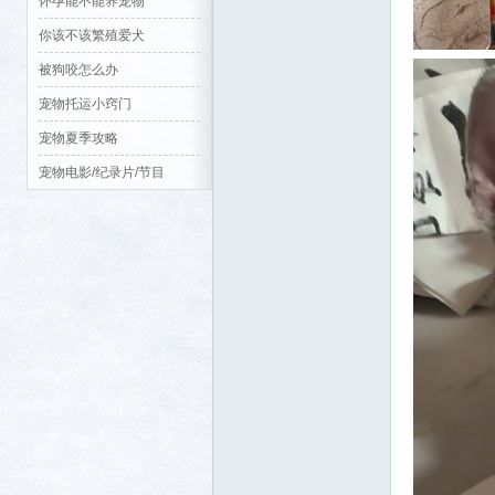
怀孕能不能养宠物
你该不该繁殖爱犬
被狗咬怎么办
宠物托运小窍门
宠物夏季攻略
生活
宠物电影/纪录片/节目
消费