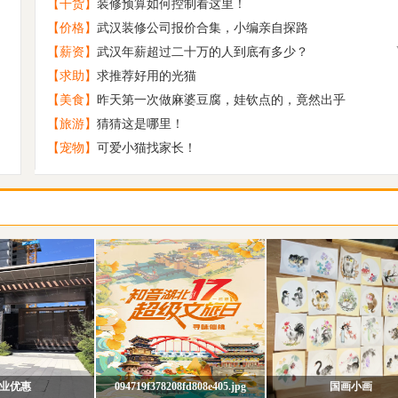
【干货】
装修预算如何控制看这里！
校园恋爱出真爱 再加个初恋就是王炸
5
【价格】
武汉装修公司报价合集，小编亲自探路
原创 浓碧禅堂
6
【薪资】
武汉年薪超过二十万的人到底有多少？
原创 深山小寺
7
【求助】
求推荐好用的光猫
趁时间没发觉让我带着你离开
8
【美食】
昨天第一次做麻婆豆腐，娃钦点的，竟然出乎
88年末，男征女，要半年内可以结婚的
9
【旅游】
猜猜这是哪里！
【宠物】
可爱小猫找家长！
真诚相亲 征婚（男找女）
10
业优惠
094719f378208fd808e405.jpg
国画小画