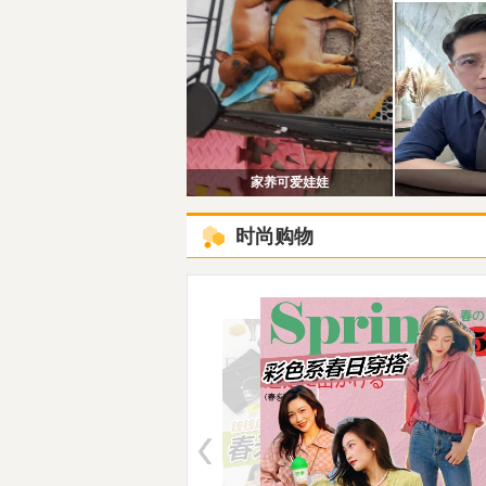
家养可爱娃娃
时尚购物