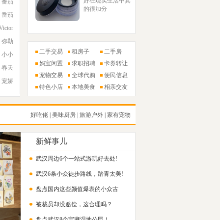
好在现实生活中真
番茄
的很加分
番茄
Victor
弥勒
二手交易
租房子
二手房
小小
妈宝闲置
求职招聘
卡券转让
春天
宠物交易
全球代购
便民信息
宠娇
特色小店
本地美食
相亲交友
好吃佬
|
美味厨房
|
旅游户外
|
家有宠物
新鲜事儿
武汉周边6个一站式游玩好去处!
武汉6条小众徒步路线，踏青太美!
盘点国内这些颜值爆表的小众古
被裁员却没赔偿，这合理吗？
镇！
盘点武汉8个宝藏湿地公园！