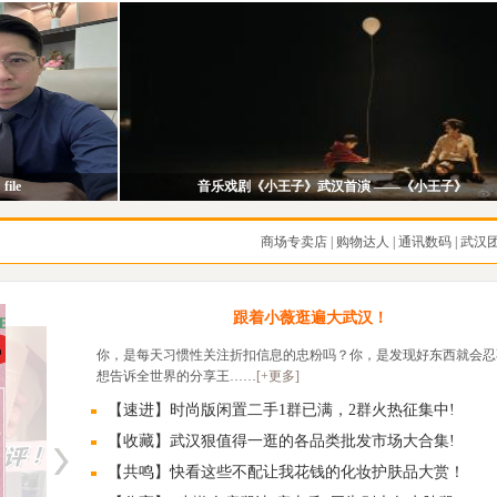
file
音乐戏剧《小王子》武汉首演 ——《小王子》
商场专卖店
|
购物达人
|
通讯数码
|
武汉
跟着小薇逛遍大武汉！
你，是每天习惯性关注折扣信息的忠粉吗？你，是发现好东西就会忍
想告诉全世界的分享王……
[+更多]
【速进】时尚版闲置二手1群已满，2群火热征集中!
【收藏】武汉狠值得一逛的各品类批发市场大合集!
【共鸣】快看这些不配让我花钱的化妆护肤品大赏！