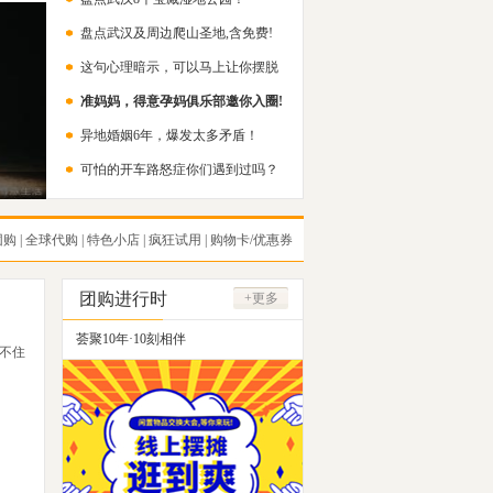
盘点武汉及周边爬山圣地,含免费!
这句心理暗示，可以马上让你摆脱
准妈妈，得意孕妈俱乐部邀你入圈!
内耗！
异地婚姻6年，爆发太多矛盾！
可怕的开车路怒症你们遇到过吗？
团购
|
全球代购
|
特色小店
|
疯狂试用
|
购物卡/优惠券
团购进行时
+更多
荟聚10年·10刻相伴
不住
武汉二手闲置群招募中