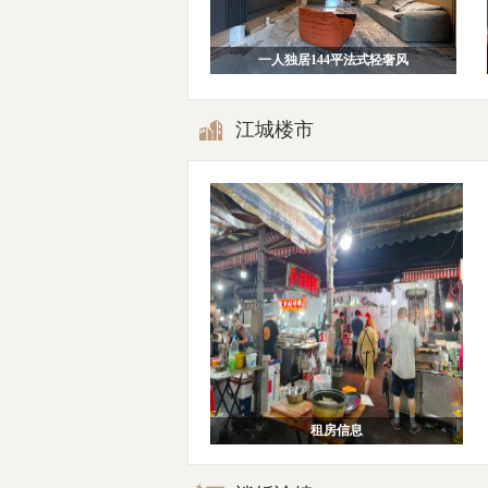
一人独居144平法式轻奢风
江城楼市
租房信息