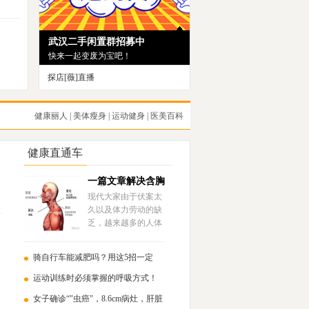
探店[薇]直播
走街串巷带你去淘好货！
健康丽人
|
美体瘦身
|
运动健身
|
医美百科
健康直通车
一篇文章解决含胸
驼背的问题！
现代大家由于伏案太
久以及体力劳动的缺
乏，越来越多的人体
态上会存在含胸驼背
的问题……
骑自行车能减肥吗？用这5招一定
瘦！
运动训练时必须掌握的呼吸方式！
女子确诊“"虫癌"，8.6cm病灶，肝脏