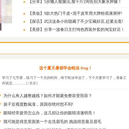
【分享】5步懒人瘦腿法,瘦十斤2周告别大象水肿腿！
【美妆】9款大热门干皮+混干皮常用大牌粉底液测评!
【探店】武汉这条小街隐藏了不少宝藏好店,赶紧去逛!
【美搭】分享一波春日主打纯色西装外套的淘宝好店！
这个夏天暑假学会蛙泳:frog！
学习了七节课，练习了一个月的时间，终于蛙泳毕业了，下个月要学习了，准备工
作状态…………
[+更多]
为什么有人越整越残？如何才能避免整容变毁容？
孩子近视度数疯涨，原因你绝对想不到!
眼睛经常疲劳怎么办，这几招让你的眼睛清澈明亮！
我可能是得意里面第一个去洗眉毛的 挑战得意最丑眉毛