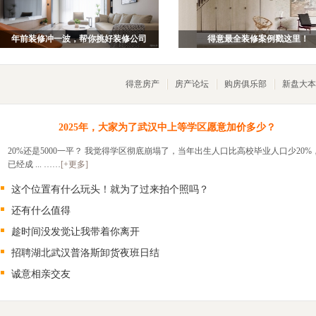
年前装修冲一波，帮你挑好装修公司
得意最全装修案例戳这里！
得意房产
房产论坛
购房俱乐部
新盘大本
2025年，大家为了武汉中上等学区愿意加价多少？
20%还是5000一平？ 我觉得学区彻底崩塌了，当年出生人口比高校毕业人口少20%
已经成 ... ……
[+更多]
这个位置有什么玩头！就为了过来拍个照吗？
还有什么值得
趁时间没发觉让我带着你离开
招聘湖北武汉普洛斯卸货夜班日结
诚意相亲交友