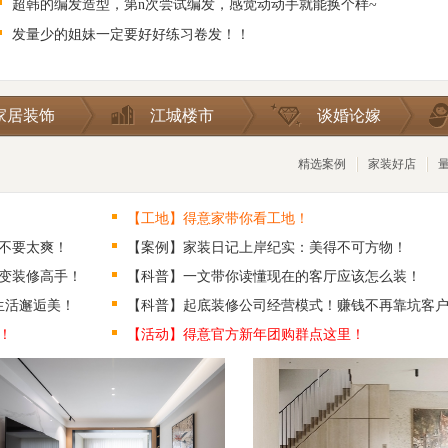
超韩的编发造型，第n次尝试编发，感觉动动手就能换个样~
发量少的姐妹一定要好好练习卷发！！
家居装饰
江城楼市
谈婚论嫁
精选案例
家装好店
【工地】得意家带你看工地！
不要太爽！
【案例】家装日记上岸纪实：美得不可方物！
变装修高手！
【科普】一文带你读懂现在的客厅应该怎么装！
生活邂逅美！
【科普】起底装修公司经营模式！赚钱不再靠坑客
！
【活动】得意官方新年团购群点这里！