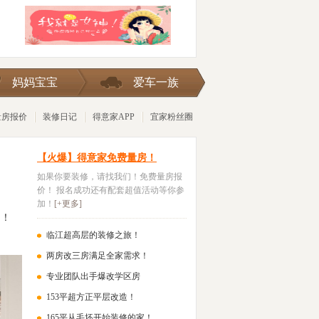
险被
妈妈宝宝
爱车一族
量房报价
装修日记
得意家APP
宜家粉丝圈
【火爆】得意家免费量房！
如果你要装修，请找我们！免费量房报
价！ 报名成功还有配套超值活动等你参
加！
[+更多]
户！
临江超高层的装修之旅！
两房改三房满足全家需求！
专业团队出手爆改学区房
153平超方正平层改造！
165平从毛坯开始装修的家！