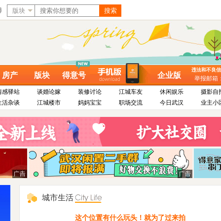
博
版块
搜索
违法和不良信息举
房产
版块
得意号
企业版
举报邮箱：dy
情感驿站
谈婚论嫁
装修讨论
江城车友
休闲娱乐
摄影自
生活杂谈
江城楼市
妈妈宝宝
职场交流
今日武汉
业主小
城市生活
这个位置有什么玩头！就为了过来拍