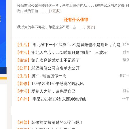
疫情前巴公馆兰陵路这一片，基本上很少有人玩，现在来武汉的游客都往
跑，就为了拍 ... ……
[+更多]
还有什么值得
我以为的牢不可破，却是这么不堪一击 ……
[+更多]
酷
【生活】
湖北省下一个“武汉”，不是襄阳也不是荆州，而是
酷
【生活】
湖北人当心，22℃暖阳只是“前菜”，三波冷
这座低调的城市
滚
【旅游】
第几次穿越武功山不记得了
【公开】
武汉装修公司白名单大公开
卷起
【生活】
腾冲--瑞丽度假一周
【装修】
125平装出160平感觉的现代风
满
【生活】
爱别人之前，请先爱自己
~~
【户外】
宇昂2025第19站 东西冲海岸线
诚意相亲交友
1
找旅游搭子
2
寻找一个懂得欣赏“平淡”的你
3
【科普】
装修前要搞清楚的60个问题！
原创 禅虚梦
4