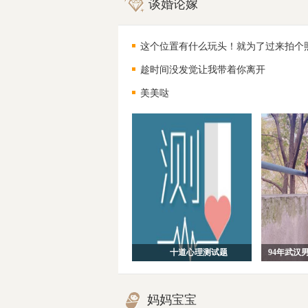
谈婚论嫁
这个位置有什么玩头！就为了过来拍个
趁时间没发觉让我带着你离开
美美哒
十道心理测试题
妈妈宝宝