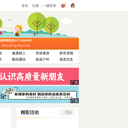
|
|
登录
注册
一键登录:
报电话:027-85866499
bw@vip.deyi.com
拍
健康丽人
美体瘦身
家有宠物
区
数码通信
旅游户外
相亲交友
精彩活动
+更多