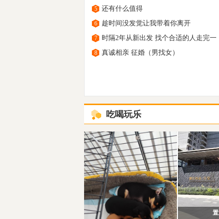
还有什么值得
5
趁时间没发觉让我带着你离开
6
时隔2年从新出发 找个合适的人走完一
7
真诚相亲 征婚（男找女）
8
吃喝玩乐
置