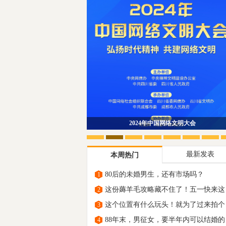
趁时间没发觉让我带着你离开
最新发表
本周热门
80后的未婚男生，还有市场吗？
1
这份薅羊毛攻略藏不住了！五一快来这
2
里“原
这个位置有什么玩头！就为了过来拍个
3
88年末，男征女，要半年内可以结婚的
4