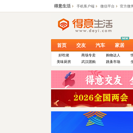
得意生活
手机客户端
微信平台
官方微
首页
交友
汽车
家居
好吃佬
商场专卖
购物达人
美味厨房
武汉团购
跳蚤市场