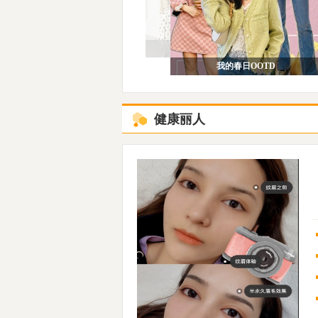
秋冬润唇膏测评！
我的春日OOTD
春日购物欲UP！
健康丽人