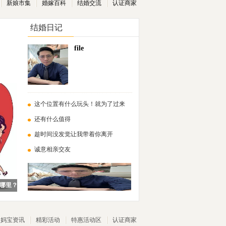
新娘市集
婚嫁百科
结婚交流
认证商家
结婚日记
file
这个位置有什么玩头！就为了过来
还有什么值得
趁时间没发觉让我带着你离开
诚意相亲交友
哪里？
妈宝资讯
精彩活动
特惠活动区
认证商家