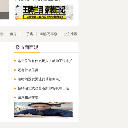
营
租房
二手房
商铺/写字楼
业主小区
楼市面面观
这个位置有什么玩头！就为了过来拍
，
还有什么值得
个照吗？
趁时间没发觉让我带着你离开
招聘湖北武汉普洛斯卸货夜班日结
诚意相亲交友