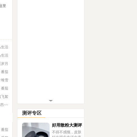
这里
马生活
马生活
蛋岁月
番茄
千堆雪
番茄
城飞絮
宇昂~~
测评专区
好用散粉大测评
番茄
不得不感慨，皮肤