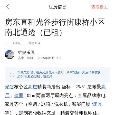
租房信息
查看楼主
房东直租光谷步行街康桥小区
南北通透（已租）
14回复
阅读 104
维妮乐贝
高中一年级
2025年05月05日
为规范管理，避免房源信息不及时，所有发帖一周后均调整状
态为(已租)(已售)，请知悉
光谷
核心区
高层
精装两居出 坐标：25/31 层瞰景
高
层
，
建面
102㎡两室两厅屋内亮点：全屋品牌家电
家具齐全（空调 / 冰箱 / 洗衣机 / 智能门锁 /
床具
等），定制衣柜收纳充足，精装交付即租即住。