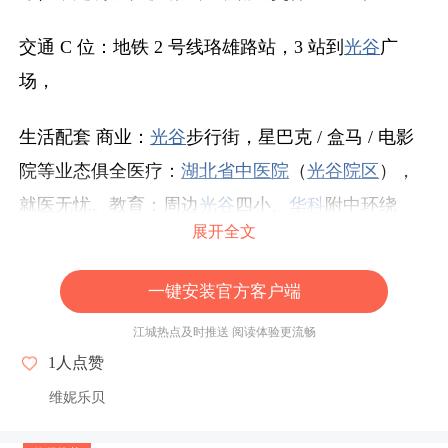
交通 C 位：地铁 2 号线珞雄路站，3 站到
光谷
广
场，
生活配套 商业：
光谷
步行街，星巴克 / 盒马 / 电影
院等业态俱全医疗：
湖北省中医院
（
光谷
院区
），
就医无忧。教育：周边
光谷
四小、
华科
附中环绕
展开全文
（非学位房，仅作配套参考）
一键安装官方客户端
租户要求：优先选择爱护房屋、重视居住环境的长
租客户，拒绝养宠 / 群租，共同维护精装家居的良
江城热点及时推送 阅读体验更流畅
好状态
1
人点赞
维妮乐贝
适合人群：爱护房屋家电设施设备优先。