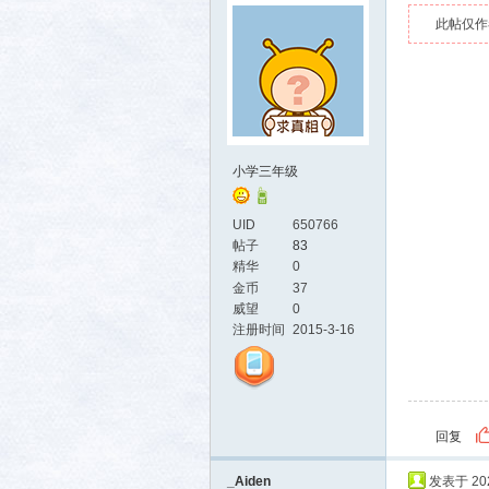
此帖仅作
小学三年级
UID
650766
帖子
83
精华
0
金币
37
威望
0
注册时间
2015-3-16
回复
_Aiden
发表于 2024