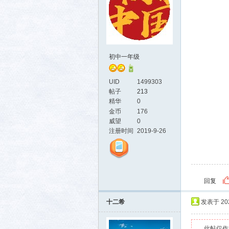
初中一年级
UID
1499303
帖子
213
精华
0
金币
176
威望
0
注册时间
2019-9-26
回复
十二希
发表于 2024
此帖仅作