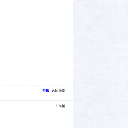
举报
返回顶部
104
楼