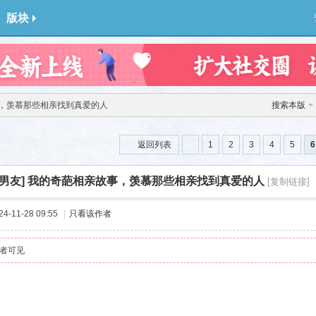
版块
，羡慕那些相亲找到真爱的人
搜索本版
返回列表
1
2
3
4
5
6
男友]
我的奇葩相亲故事，羡慕那些相亲找到真爱的人
[复制链接]
-11-28 09:55
|
只看该作者
者可见