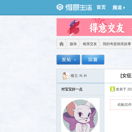
首页
频道
版块
相亲交友
我的奇葩相亲故事
得意
›
›
›
[女征
楼主:
H..H
对宝宝好一点
发表于 2024
此帖仅作
生