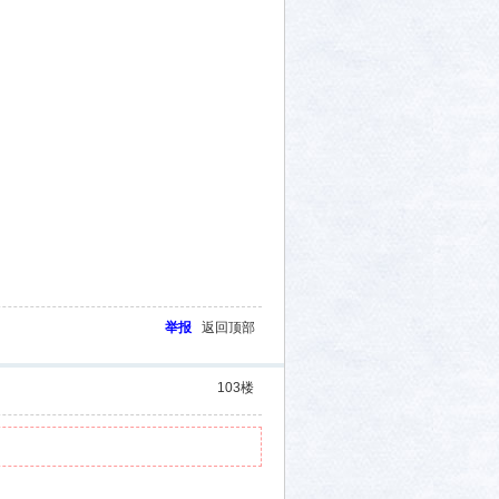
举报
返回顶部
103
楼