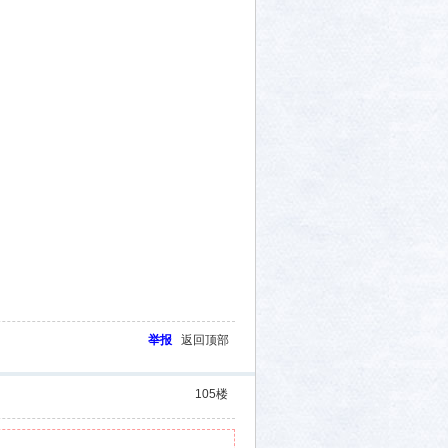
举报
返回顶部
105
楼