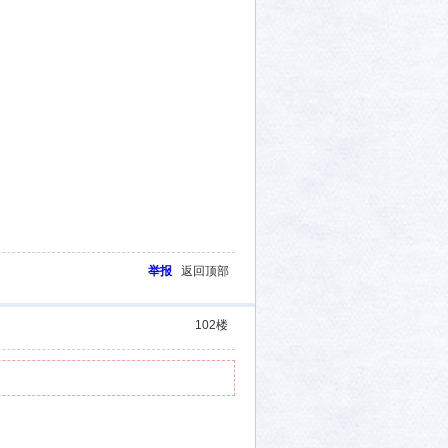
举报
返回顶部
102
楼