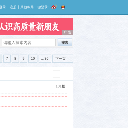
|
|
登录
注册
其他帐号一键登录:
广 告
广 告
搜索
7
8
9
10
... 36
下一页
101
楼