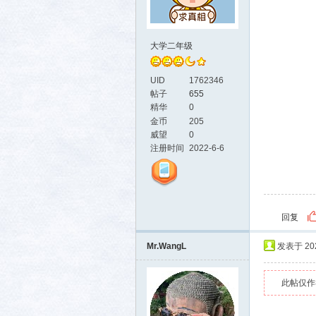
大学二年级
UID
1762346
帖子
655
生活
精华
0
金币
205
威望
0
注册时间
2022-6-6
回复
消费
Mr.WangL
发表于 2024
此帖仅作