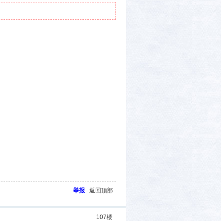
举报
返回顶部
107
楼