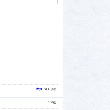
举报
返回顶部
106
楼