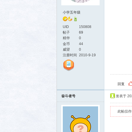
小学五年级
UID
150808
帖子
69
精华
0
金币
44
威望
0
活-
注册时间
2010-9-19
回复
奋斗者号
发表于 2024
此帖仅作
武汉