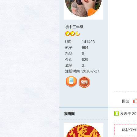
初中三年级
社区
UID
141493
帖子
994
精华
0
金币
829
威望
3
注册时间
2010-7-27
回复
张圈圈
发表于 2024
此帖仅作