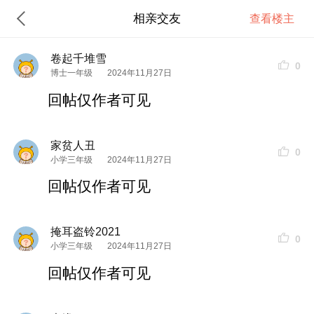
相亲交友
查看楼主
卷起千堆雪
0
博士一年级
2024年11月27日
回帖仅作者可见
家贫人丑
0
小学三年级
2024年11月27日
回帖仅作者可见
掩耳盗铃2021
0
小学三年级
2024年11月27日
回帖仅作者可见