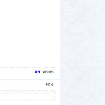
举报
返回顶部
767
楼