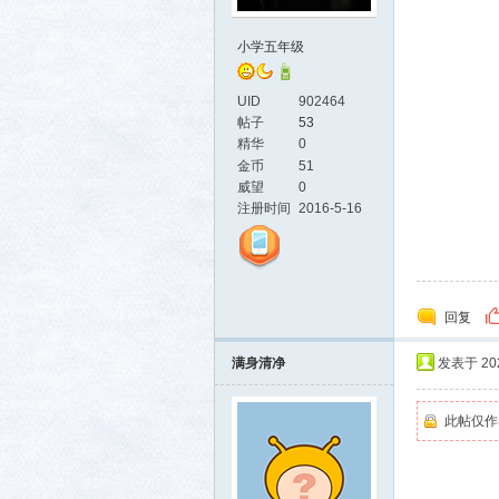
小学五年级
UID
902464
帖子
53
精华
0
金币
51
威望
0
活-
注册时间
2016-5-16
回复
满身清净
发表于 2025
此帖仅作
武汉