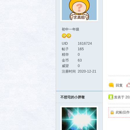
初中一年级
UID
1616724
帖子
165
精华
0
金币
63
威望
0
注册时间
2020-12-21
回复
不想宅的小胖墩
发表于 2025
此帖仅作