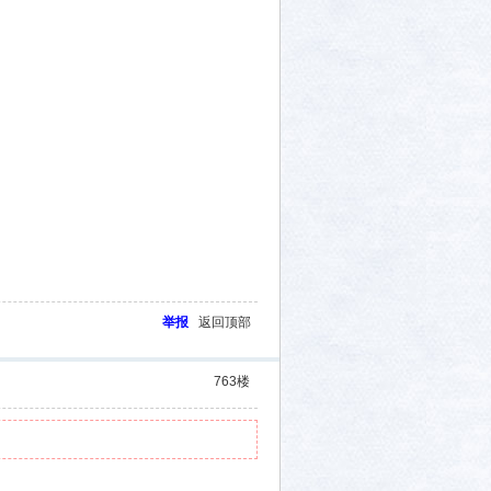
举报
返回顶部
763
楼