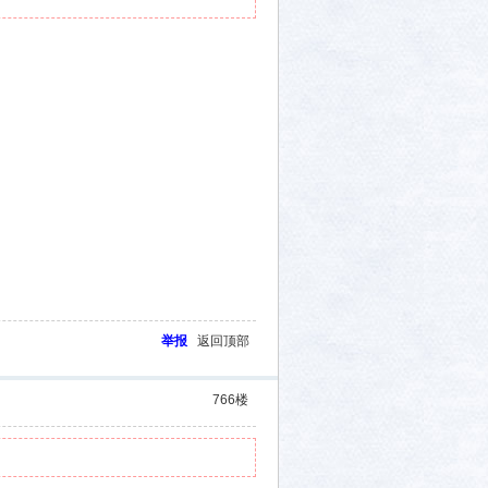
举报
返回顶部
766
楼