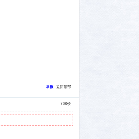
举报
返回顶部
768
楼