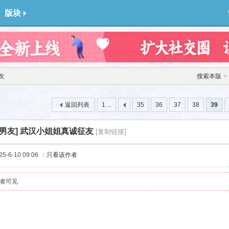
版块
友
搜索本版
返回列表
1 ...
35
36
37
38
39
男友]
武汉小姐姐真诚征友
[复制链接]
-6-10 09:06
|
只看该作者
者可见