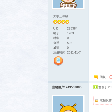
大学三年级
UID
235384
帖子
1903
生活
精华
0
金币
502
威望
0
注册时间
2011-11-7
回复
消费
注销用户1749553805
发表于 2025
此帖仅作