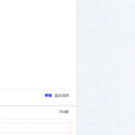
举报
返回顶部
764
楼