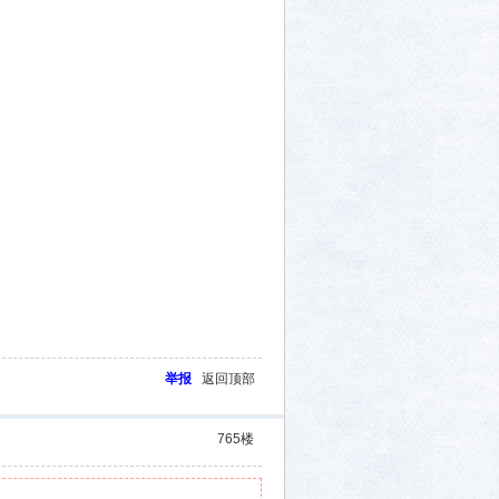
举报
返回顶部
765
楼