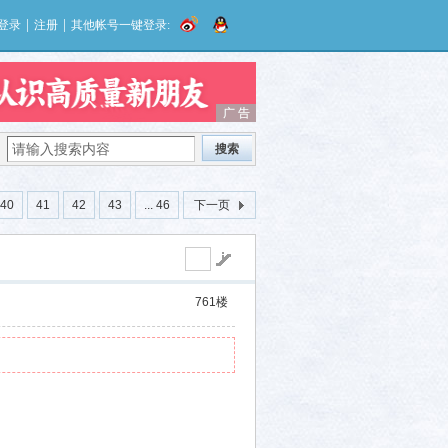
|
|
登录
注册
其他帐号一键登录:
广 告
广 告
搜索
40
41
42
43
... 46
下一页
761
楼