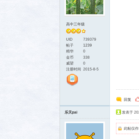
高中三年级
UID
739379
帖子
1239
精华
0
金币
338
威望
0
注册时间
2015-8-5
回复
乐天pai
发表于 2025
此帖仅作