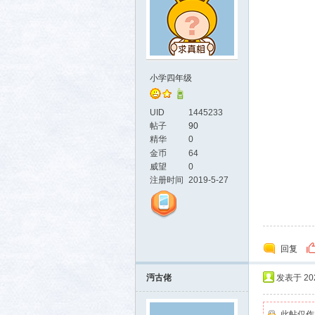
小学四年级
UID
1445233
帖子
90
精华
0
金币
64
威望
0
注册时间
2019-5-27
回复
沔古佬
发表于 2025
此帖仅作