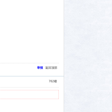
举报
返回顶部
762
楼