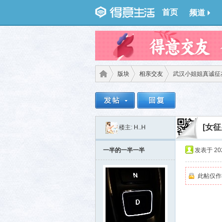
首页
频道
版块
相亲交友
武汉小姐姐真诚征
得意
›
›
›
[女征
楼主:
H..H
一半的一半一半
发表于 2025
此帖仅作
生