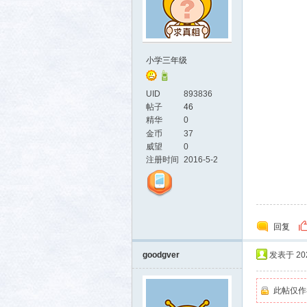
小学三年级
社区
UID
893836
帖子
46
精华
0
金币
37
威望
0
注册时间
2016-5-2
回复
goodgver
发表于 2025
此帖仅作