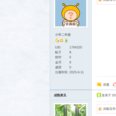
小学二年级
UID
1784320
帖子
9
精华
0
金币
9
威望
0
注册时间
2025-6-11
回复
成熟黄瓜
发表于 2025
此帖仅作