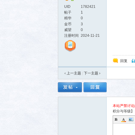
UID
1782421
帖子
1
精华
0
金币
3
威望
0
活-
注册时间
2024-11-21
回复
‹ 上一主题
|
下一主题
›
武汉
本站严禁讨论
积分与等级】