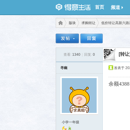
首页
频道
版块
求购转让
低价转让高新六路
得意
›
›
›
[转让
查看:
1340
|
回复:
0
寻幽
发表于 2024
余额438
生
小学一年级