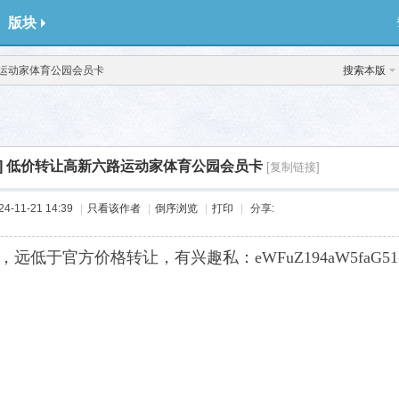
版块
运动家体育公园会员卡
搜索本版
]
低价转让高新六路运动家体育公园会员卡
[复制链接]
-11-21 14:39
|
只看该作者
|
倒序浏览
|
打印
|
分享:
8，远低于官方价格转让，有兴趣私：eWFuZ194aW5faG51