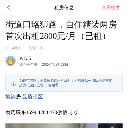
租房信息
查看楼主
街道口珞狮路，自住精装两房
首次出租2800元/月（已租）
4回复
阅读 231
w135
高中三年级
2024年08月28日
为规范管理，避免房源信息不及时，所有发帖一周后均调整状
态为(已租)(已售)，请知悉
地铁
房
品质
小区
看房联系1599 4288 470微信同号