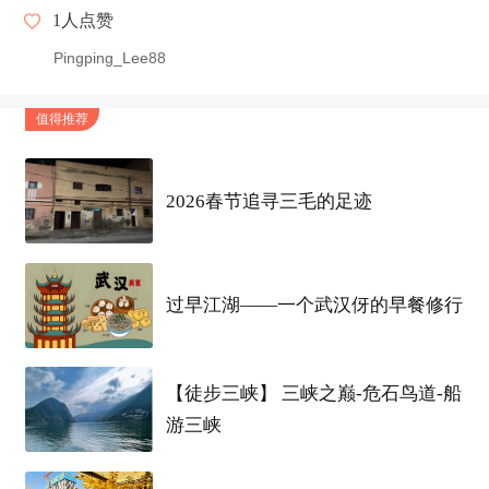
1
人点赞
Pingping_Lee88
值得推荐
2026春节追寻三毛的足迹
过早江湖——一个武汉伢的早餐修行
【徒步三峡】 三峡之巅-危石鸟道-船
游三峡