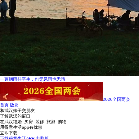
一蓑烟雨任平生，也无风雨也无晴
2026全国两会
首页
版块
和武汉妹子交朋友
了解武汉的窗口
在武汉结婚 买房 装修 旅游 购物
用得意生活app有优惠
立即下载
下载得意生活APP
电脑版