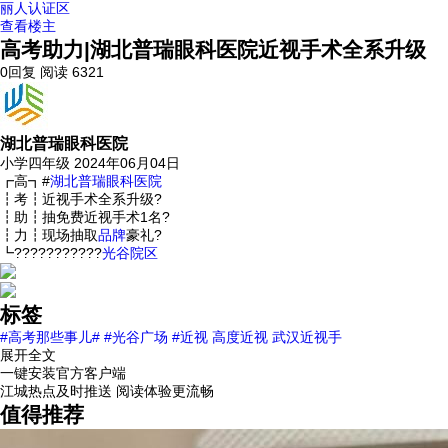
丽人认证区
查看楼主
高考助力|湖北普瑞眼科医院近视手术全系升级
0回复
阅读 6321
湖北普瑞眼科医院
小学四年级
2024年06月04日
┏高┓#
湖北
普瑞
眼科
医院
┇考┇近视手术全系升级?
┇助┇抽免费近视手术1名?
┇力┇现场抽取
品牌
豪礼?
┗???????????
光谷
院区
标签
#高考那些事儿#
#光谷广场
#近视
高度近视
武汉近视手
展开全文
一键安装官方客户端
江城热点及时推送 阅读体验更流畅
值得推荐