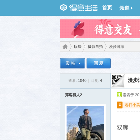
首页
频道
版块
摄影自拍
漫步洱海
得意
›
›
›
漫步
查看:
1040
|
回复:
4
萍客孤人2
发表于 2024
#
春日小美
双廊
生