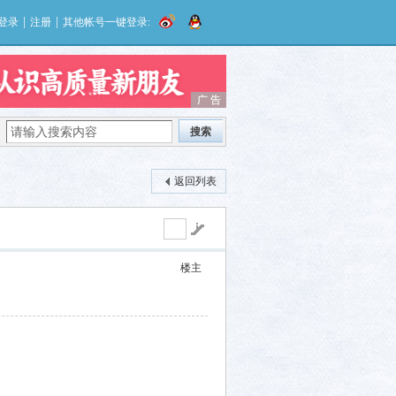
|
|
登录
注册
其他帐号一键登录:
广 告
广 告
搜索
返回列表
楼主