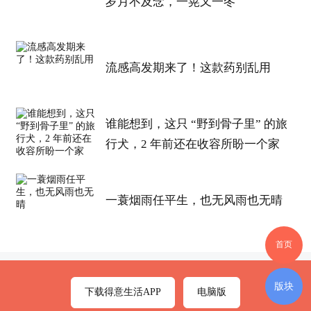
岁月不及念，一晃又一冬
业生可报考。
专升本
报考条件
：取得国家承认的大专毕业证
书。
流感高发期来了！这款药别乱用
(三) 如何报考：
成人
提升
学历
在哪里报名
谁能想到，这只 “野到骨子里” 的旅
行犬，2 年前还在收容所盼一个家
联系户籍地或工作地函授站即可报考。从去年
开始，所有
成人
高考函授站统一教育局备案，官网
可查。
一蓑烟雨任平生，也无风雨也无晴
三、关于备考
首页
专科：语数外
版块
下载得意生活APP
电脑版
本科：政治、英语、专业课