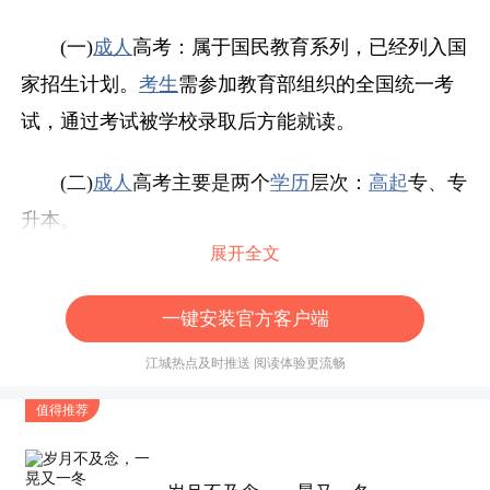
(一)
成人
高考：属于国民教育系列，已经列入国
家招生计划。
考生
需参加教育部组织的全国统一考
试，通过考试被学校录取后方能就读。
(二)
成人
高考主要是两个
学历
层次：
高起
专、专
升本。
展开全文
二、关于报考
一键安装官方客户端
(一) 报考时间：每年8月底-9月初正式报考。
江城热点及时推送 阅读体验更流畅
(二)
报考条件
：
值得推荐
高起
专
报考条件
：年满18周岁，高中、中专毕