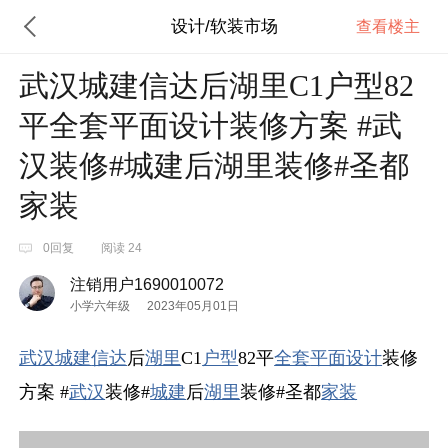
设计/软装市场
查看楼主
武汉城建信达后湖里C1户型82
平全套平面设计装修方案 #武
汉装修#城建后湖里装修#圣都
家装
0回复
阅读 24
注销用户1690010072
小学六年级
2023年05月01日
武汉
城建
信达
后
湖里
C1
户型
82平
全套
平面设计
装修
方案 #
武汉
装修#
城建
后
湖里
装修#圣都
家装