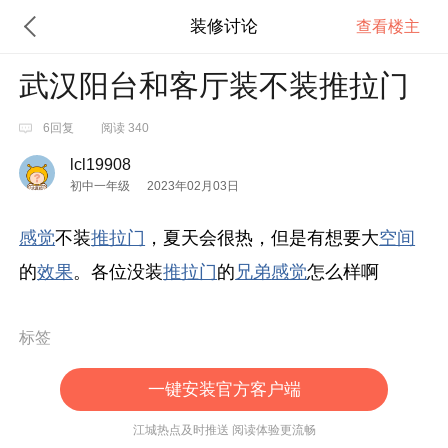
装修讨论
查看楼主
武汉阳台和客厅装不装推拉门
6回复
阅读 340
lcl19908
初中一年级
2023年02月03日
感觉
不装
推拉门
，夏天会很热，但是有想要大
空间
的
效果
。各位没装
推拉门
的
兄弟
感觉
怎么样啊
标签
一键安装官方客户端
江城热点及时推送 阅读体验更流畅