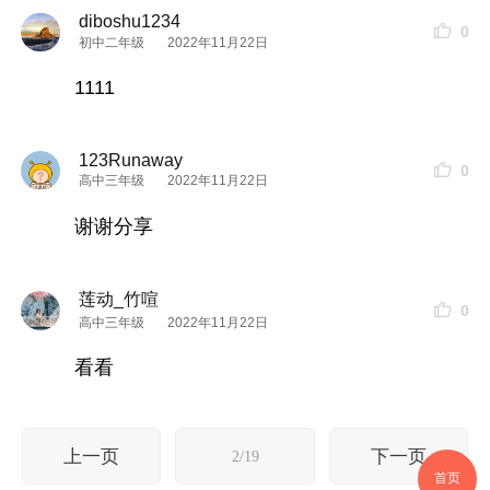
diboshu1234
0
初中二年级
2022年11月22日
1111
123Runaway
0
高中三年级
2022年11月22日
谢谢分享
莲动_竹喧
0
高中三年级
2022年11月22日
看看
上一页
下一页
2/19
首页