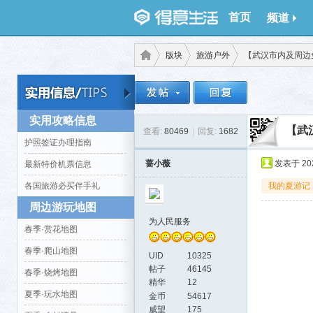
首页
频道
版块
旅游户外
【武汉市内及周边免
得意
›
›
›
实用攻略信息
【武
查看:
80469
|
回复:
1682
护照签证办理指南
蔷小薇
发表于 2022
最新特价机票信息
各国旅游必买伴手礼
我的夏游记
周边游玩地图
为人民服务
春季·赏花地图
春季·爬山地图
生
UID
10325
帖子
46145
春季·烧烤地图
精华
12
夏季·玩水地图
金币
54617
威望
175