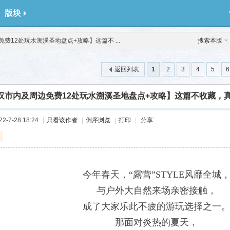
版块
费12处玩水溯溪圣地盘点+攻略】这篇不 ...
搜索本版
返回列表
1
2
3
4
5
6
汉市内及周边免费12处玩水溯溪圣地盘点+攻略】这篇不收藏，真
-7-28 18:24
|
只看该作者
|
倒序浏览
|
打印
|
分享:
今年春天，“露营”STYLE风靡全城
与户外大自然来场亲密接触，
成了大家乐此不疲的游玩选择之一
那面对炎热的夏天，