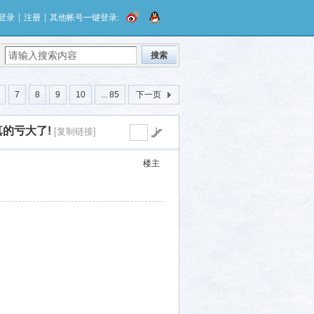
|
|
登录
注册
其他帐号一键登录:
搜索
7
8
9
10
... 85
下一页
的亏大了!
[复制链接]
楼主
，
。