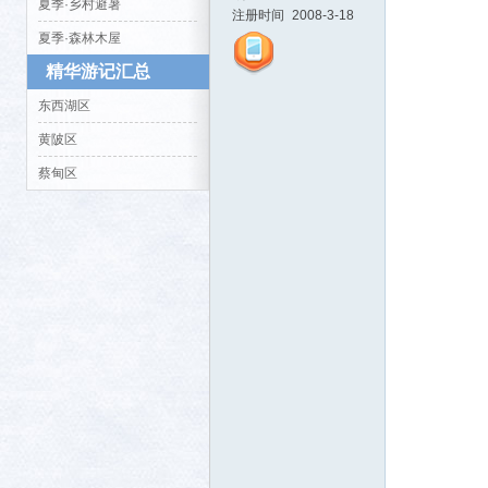
夏季·乡村避暑
注册时间
2008-3-18
夏季·森林木屋
精华游记汇总
东西湖区
活-
黄陂区
蔡甸区
武汉