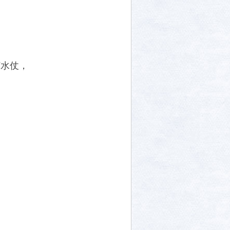
、
打水仗，