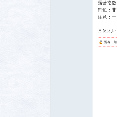
露营指数
钓鱼：非
注意：一
具体地址
游客，如