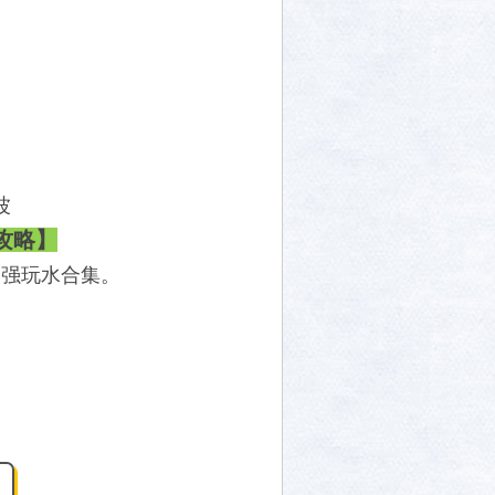
波
攻略】
超强玩水合集。