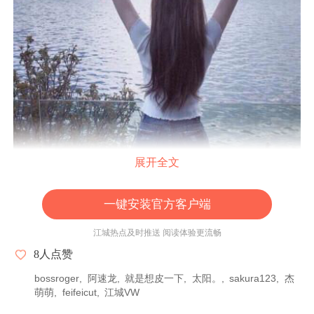
展开全文
一键安装官方客户端
如果你要查看本帖隐藏内容请回复
江城热点及时推送 阅读体验更流畅
8
人点赞
本帖最后由
归无溺处
于
2022-05-26 18:10
编辑
bossroger
阿速龙
就是想皮一下
太阳。
sakura123
杰
萌萌
feifeicut
江城VW