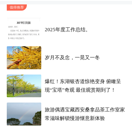
标签
值得推荐
2025年度工作总结。
岁月不及念，一晃又一冬
爆红！东湖银杏道惊艳变身 俯瞰呈
现“宝塔”奇观 最佳观赏期到了！
旅游偶遇宝藏西安桑拿品茶工作室家
常滋味解锁慢游惬意新体验