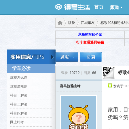
首页
频道
版块
江城车友
标致408和朗逸纠
意粉购车砍价团
行车交通避罚秘籍
得意
›
›
›
学车必读
标致
查看:
10712
|
回复:
66
驾校怎么选
喜马拉雅山峰
发表于 2021
驾校潜规则
科目一解读
科目二解读
生
家用，目
科目四解读
劣吗？第
网上约考