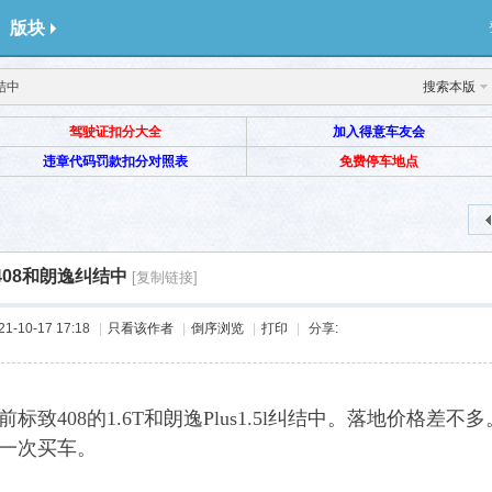
版块
结中
搜索本版
驾驶证扣分大全
加入得意车友会
违章代码罚款扣分对照表
免费停车地点
408和朗逸纠结中
[复制链接]
-10-17 17:18
|
只看该作者
|
倒序浏览
|
打印
|
分享:
前标致408的1.6T和朗逸Plus1.5l纠结中。落地价格
一次买车。