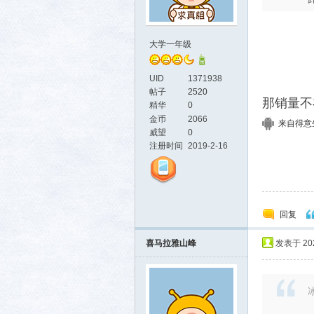
大学一年级
UID
1371938
帖子
2520
那销量不
精华
0
金币
2066
来自得意生活
威望
0
注册时间
2019-2-16
回复
喜马拉雅山峰
发表于 2021
冰