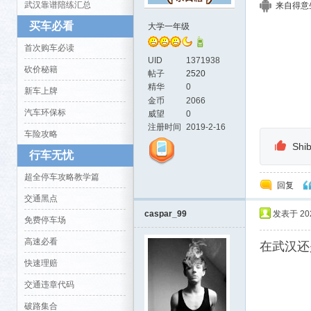
武汉靠谱陪练汇总
来自得意生活
买车必看
大学一年级
首次购车必读
UID
1371938
砍价秘籍
帖子
2520
活-
精华
0
新车上牌
金币
2066
汽车环保标
威望
0
注册时间
2019-2-16
车险攻略
Shi
行车无忧
超全停车攻略教学篇
回复
交通黑点
caspar_99
发表于 2021
武汉
免费停车场
高速必看
在武汉还
快速理赔
交通违章代码
破路集合