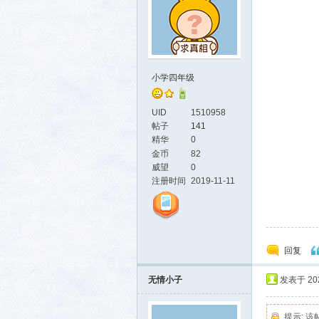
小学四年级
UID
1510958
帖子
141
精华
0
金币
82
威望
0
注册时间
2019-11-11
回复
无情小子
发表于 2021
提示:
该