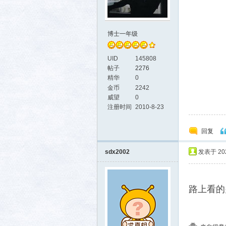
社区
博士一年级
UID
145808
帖子
2276
精华
0
金币
2242
威望
0
注册时间
2010-8-23
回复
sdx2002
发表于 2021
路上看的