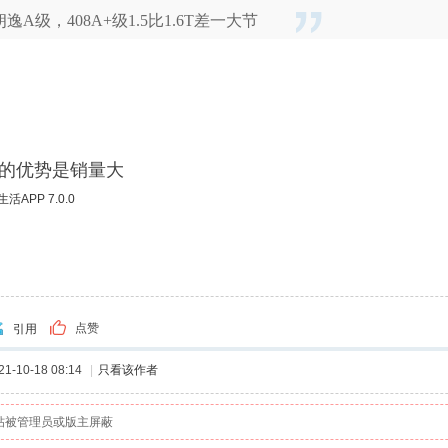
朗逸A级，408A+级1.5比1.6T差一大节
的优势是销量大
APP 7.0.0
点赞
引用
-10-18 08:14
|
只看该作者
帖被管理员或版主屏蔽