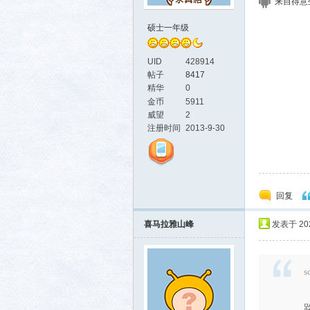
来自得意生活
硕士一年级
UID
428914
帖子
8417
精华
0
金币
5911
威望
2
注册时间
2013-9-30
回复
喜马拉雅山峰
发表于 2021
s