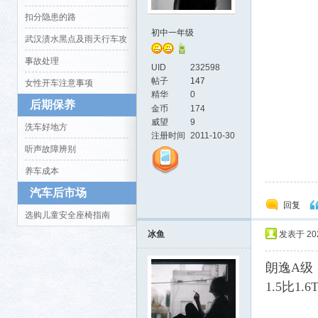
扣分隐患的路
初中一年级
武汉渍水黑点及雨天行车攻
生活
略
事故处理
UID
232598
帖子
147
女性开车注意事项
精华
0
后期保养
金币
174
威望
9
洗车好地方
注册时间
2011-10-30
听声故障辨别
养车成本
消费
汽车后市场
回复
选购儿童安全座椅指南
冰鱼
发表于 2021
朗逸A级，
1.5比1.