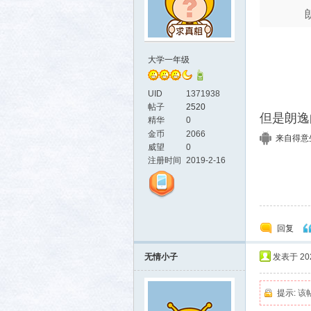
大学一年级
UID
1371938
帖子
2520
但是朗逸
精华
0
金币
2066
来自得意生活
威望
0
注册时间
2019-2-16
回复
无情小子
发表于 2021
提示:
该