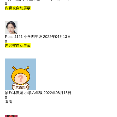
0
内容被自动屏蔽
Reset1121
小学四年级
2022年04月13日
0
内容被自动屏蔽
油炸冰激淋
小学六年级
2022年08月13日
0
看看