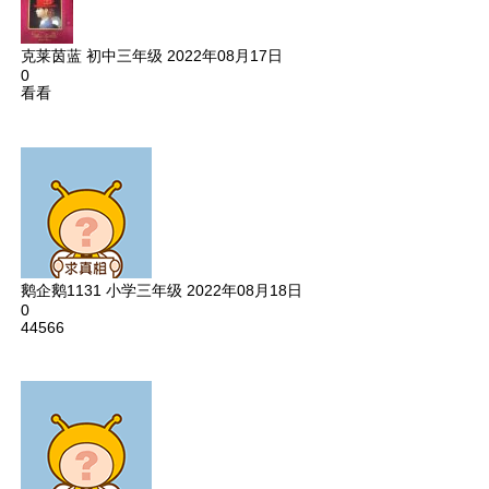
克莱茵蓝
初中三年级
2022年08月17日
0
看看
鹅企鹅1131
小学三年级
2022年08月18日
0
44566