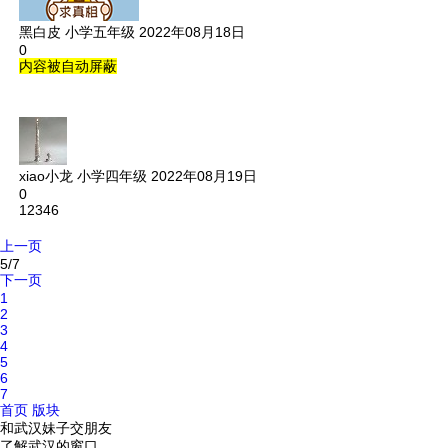
黑白皮
小学五年级
2022年08月18日
0
内容被自动屏蔽
xiao小龙
小学四年级
2022年08月19日
0
12346
上一页
5/7
下一页
1
2
3
4
5
6
7
首页
版块
和武汉妹子交朋友
了解武汉的窗口