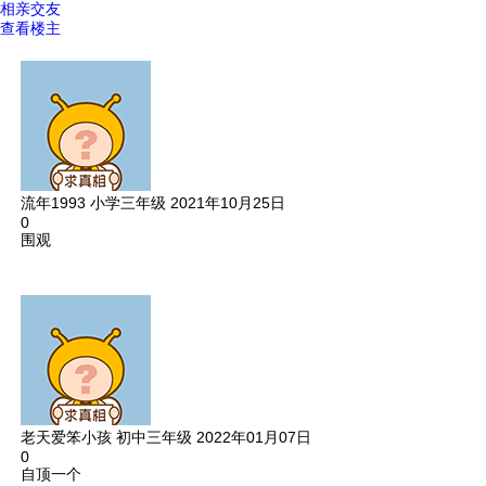
相亲交友
查看楼主
流年1993
小学三年级
2021年10月25日
0
围观
老天爱笨小孩
初中三年级
2022年01月07日
0
自顶一个