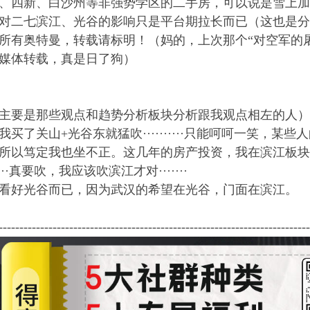
、四新、白沙州等非强势学区的二手房，可以说是雪上加
对二七滨江、光谷的影响只是平台期拉长而已（这也是分
所有奥特曼，转载请标明！（妈的，上次那个“对空军的屠
媒体转载，真是日了狗）
主要是那些观点和趋势分析板块分析跟我观点相左的人）
我买了关山+光谷东就猛吹··········只能呵呵一笑，
所以笃定我也坐不正。这几年的房产投资，我在滨江板块
···真要吹，我应该吹滨江才对·······
看好光谷而已，因为武汉的希望在光谷，门面在滨江。
---------------------------------------------------------------------------