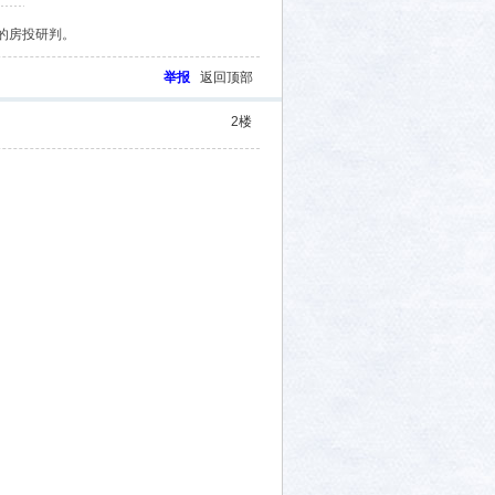
ofarPD
小西雅
第一公子
蛋馒头
vansen
保利业主
的房投研判。
举报
返回顶部
2
楼