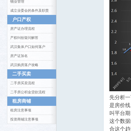
物业管理
成立业委会的条件及职责
户口产权
房产证办理流程
产权纠纷疑问解答
生活
武汉集体户口如何落户
房产证加名
武汉购房落户攻略
二手买卖
二手房买卖流程
二手房公积金贷款流程
先分析一
消费
租房商铺
是房价线
租房注意事项
叫平台期
投资商铺注意事项
这个数据
合这个趋