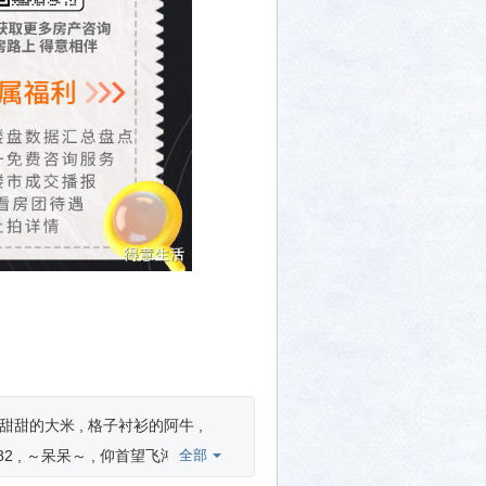
甜甜的大米
格子衬衫的阿牛
82
～呆呆～
仰首望飞鸿
全部
了