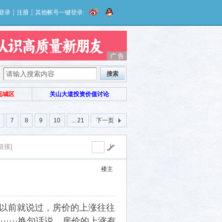
|
|
登录
注册
其他帐号一键登录:
广 告
广 告
搜索
远城区
关山大道投资价值讨论
7
8
9
10
... 21
下一页
链接]
楼主
我以前就说过，房价的上涨往往
····换句话说，房价的上涨有