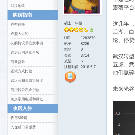
武汉地铁
震荡平台
购房指南
这几年 
硕士一年级
户型选择
后湖、白
户型大讨论
UID
1283670
论、停贷
认购协议书注意事项
帖子
8226
精华
0
购房合同注意事项
金币
3714
武汉转型
活-
威望
6
商业贷款
五虎、武
注册时间
2018-6-7
还款方式比较
他们碾碎
武汉公积金政策解读
未来光谷
商贷转公积金贷款
购房常用电话和网址
收房入住
武汉
收房&验房
入住后日常缴费