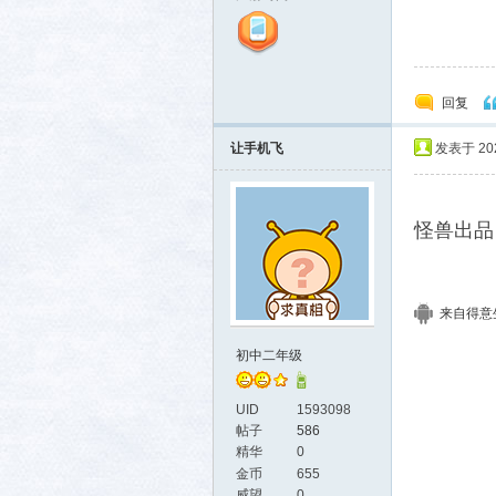
回复
让手机飞
发表于 2021
怪兽出品
来自得意生活
初中二年级
UID
1593098
帖子
586
精华
0
金币
655
威望
0