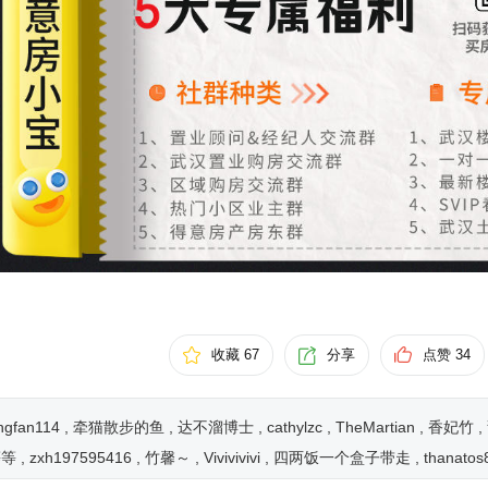
收藏 67
分享
点赞
34
ngfan114
牵猫散步的鱼
达不溜博士
cathylzc
TheMartian
香妃竹
等等
zxh197595416
竹馨～
Vivivivivi
四两饭一个盒子带走
thanatos