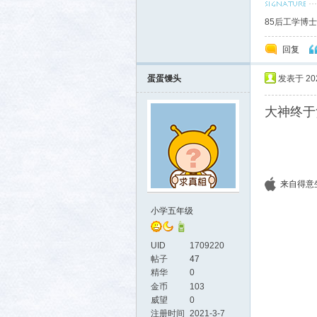
八
海阔
85后工学博
回复
蛋蛋馒头
发表于 2021
大神终于
来自得意生活
小学五年级
UID
1709220
帖子
47
精华
0
金币
103
威望
0
注册时间
2021-3-7