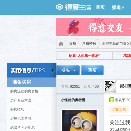
首页
频道
版块
意粉咵房
那些熟悉的节奏又来
征集“人生第一套房”
沌口
得意
›
›
›
准备买房
那些
查看:
62351
|
回复:
400
购房流程购房资格
小怪兽的奥特曼
发表于 2021
房产专业术语
买房技巧
房价走势
房屋风水禁忌
关注过我
生
武汉学区房汇总
不是随时