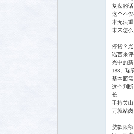
复盘的话
这个不仅
本无法重
社区
未来怎么
停贷？光
谣言来评
光中的新
188、
基本面需
这个判断
长。
手持关山
万就站岗
贷款限额