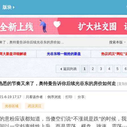
版块
了，奥特曼告诉你后续光谷东的房价如 ...
搜索本版
两大新盘详细解读
光谷东唯一能抢的新盘
热议武汉“网红”
返回列表
1
2
3
4
5
6
熟悉的节奏又来了，奥特曼告诉你后续光谷东的房价如何走
[复制
-6-19 17:17
|
只看该作者
|
倒序浏览
|
打印
|
分享:
光谷区域
武汉滨江
的意粉应该都知道，当傻空们说“不涨就是跌”的时候，
间以一定斜率线性上升，而是震荡、横盘、跳涨、震荡·····