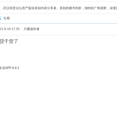
八
大力哥
周人81
我不是蔡徐坤
mencyzhang
太阳。
三分清醒
G
天空_0101
平妖灭世
大江东流浪淘沙
taoye3322394
LIUYANL
蛋
士，武汉得意论坛房产版块原创内容分享者。原创的楼市剖析，独特的广角观察，深度
引用
-6-19 17:35
|
只看该作者
贷干货了
APP 6.6.2