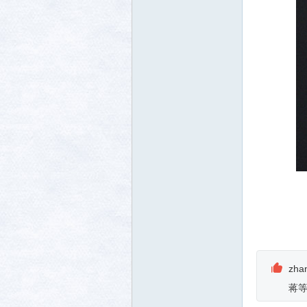
zha
蒋