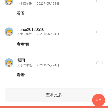
0
小学四年级
2021年05月24日
全名
菲洛
嘉nctf肌肤再生精华水，江湖人称水光精华
看看
水～这家还有一个很火的产品，就是传说中的十全
大补面膜啦！~
hehui20130510
主要成分：
0
初中一年级
2021年05月24日
高浓度ncef-
菲洛
嘉的专利成分，可以提高肌肤渗透
看看看
力，保湿锁水，抗老提亮
透明质酸-抓住水分子，补水保湿
紫雨
0
鼠尾草提取物-舒缓肌肤，保湿锁水
大学二年级
2021年05月24日
测评感受：
看看
如果你要查看本帖隐藏内容请回复
查看更多
4.
希思
黎粉水
首页