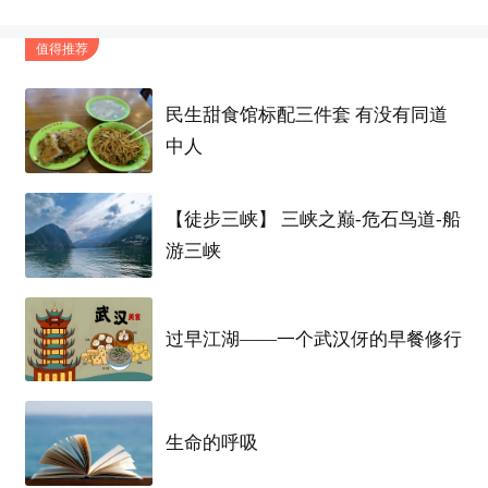
夏天了，不仅要防晒，每天进出空调房，皮肤的保
值得推荐
湿也非常重要呢~
今天就给大家带来这四款大粉水区别测评！
民生甜食馆标配三件套 有没有同道
中人
这四个
牌子
的产品相信大家肯定也不会陌生，
都是非常热门的保湿水系列，
【徒步三峡】 三峡之巅-危石鸟道-船
游三峡
到底哪个更保湿，
性价比
更高呢？
那么
废话
不多说，上
功课
啦～
过早江湖——一个武汉伢的早餐修行
1.
娇韵诗
粉水
生命的呼吸