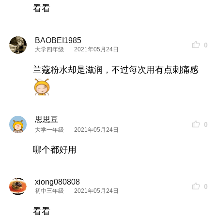
看看
全名
兰蔻
清滢柔肤水，也就是Z传统的大粉水啦！也
BAOBEI1985
0
是我觉得一年四季都可用的一款产品。
大学四年级
2021年05月24日
主要成分：
兰蔻粉水却是滋润，不过每次用有点刺痛感
扁桃精粹=舒缓镇定肌肤
槐花蜜-润泽提亮
酵母提取物-美白淡斑，抗氧化
思思豆
0
大学一年级
2021年05月24日
透明质酸-补水保湿
测评感受：
哪个都好用
如果你要查看本帖隐藏内容请回复
xiong080808
0
初中三年级
2021年05月24日
3.
菲洛
嘉粉水
看看