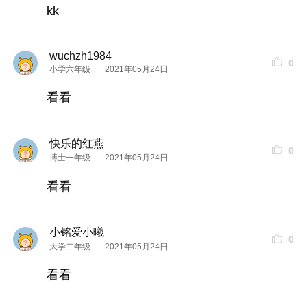
kk
全名青春赋活分龄精华水，也就是大名鼎鼎的少女
精华水，还叫牛奶水，可以说是外号Z多的水啦！
wuchzh1984
0
小学六年级
2021年05月24日
主要成分:
起绒草-增强肌肤活力
看看
针叶樱桃字-促进肌肤再生，抗老化
测评感受：
快乐的红燕
0
博士一年级
2021年05月24日
如果你要查看本帖隐藏内容请回复
看看
2.
兰蔻
大粉水
小铭爱小曦
0
大学二年级
2021年05月24日
看看