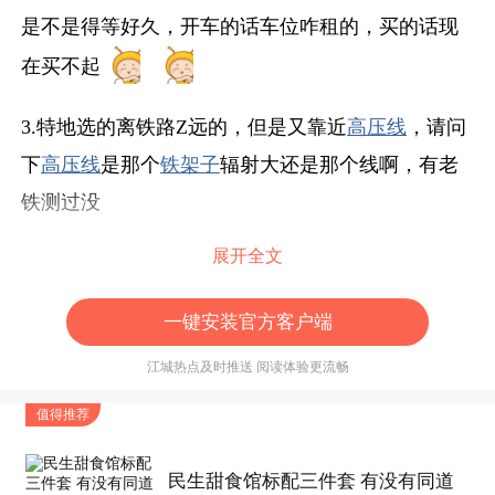
是不是得等好久，开车的话车位咋租的，买的话现
在买不起
3.特地选的离铁路Z远的，但是又靠近
高压线
，请问
下
高压线
是那个
铁架子
辐射大还是那个线啊，有老
铁测过没
展开全文
标签
地铁
户型朝向
武汉买房
一键安装官方客户端
江城热点及时推送 阅读体验更流畅
值得推荐
民生甜食馆标配三件套 有没有同道