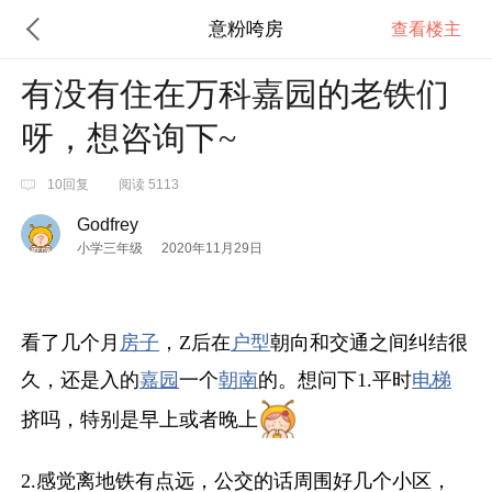
意粉咵房
查看楼主
有没有住在万科嘉园的老铁们
呀，想咨询下~
10回复
阅读 5113
Godfrey
小学三年级
2020年11月29日
看了几个月
房子
，Z后在
户型
朝向和交通之间纠结很
久，还是入的
嘉园
一个
朝南
的。想问下1.平时
电梯
挤吗，特别是早上或者晚上
2.感觉离地铁有点远，公交的话周围好几个小区，