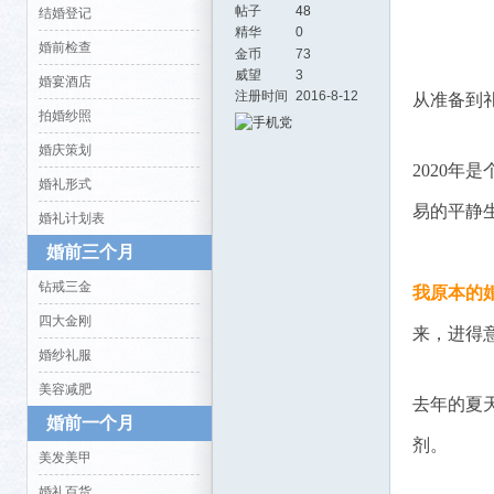
帖子
48
结婚登记
精华
0
婚前检查
金币
73
威望
3
婚宴酒店
注册时间
2016-8-12
从准备到
拍婚纱照
婚庆策划
2020
婚礼形式
活-
易的平静
婚礼计划表
婚前三个月
钻戒三金
我原本的
四大金刚
来，进得
婚纱礼服
美容减肥
去年的夏
婚前一个月
武汉
剂。
美发美甲
婚礼百货