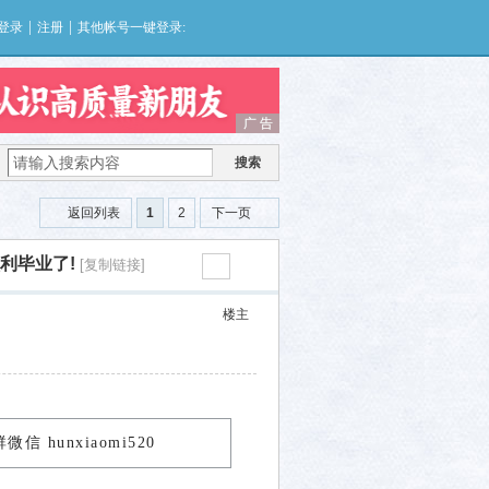
|
|
登录
注册
其他帐号一键登录:
广 告
广 告
搜索
返回列表
1
2
下一页
利毕业了!
[复制链接]
楼主
微信 hunxiaomi520