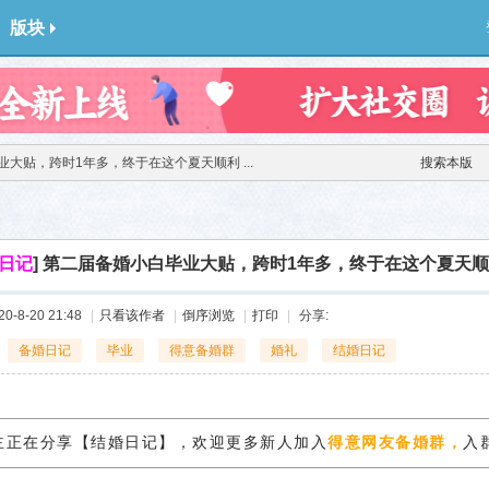
版块
大贴，跨时1年多，终于在这个夏天顺利 ...
搜索本版
日记
]
第二届备婚小白毕业大贴，跨时1年多，终于在这个夏天顺
-8-20 21:48
|
只看该作者
|
倒序浏览
|
打印
|
分享:
备婚日记
毕业
得意备婚群
婚礼
结婚日记
主正在分享【结婚日记】，欢迎更多新人加入
得意网友备婚群，
入群