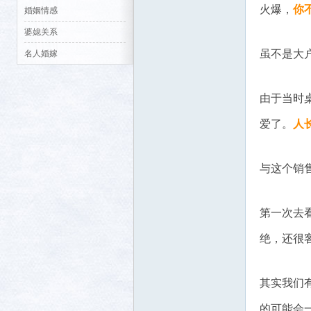
火爆，
你
婚姻情感
婆媳关系
虽不是大
名人婚嫁
社区
由于当时
爱了。
人
与这个销
第一次去
绝，还很
其实我们
的可能会