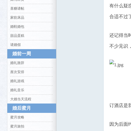
有什么疑
喜糖请帖
合适不过
家纺床品
婚鞋婚包
还记得当
甜品蛋糕
生活
请婚假
不少见识
婚前一周
婚礼致辞
座次安排
婚礼游戏
婚礼音乐
消费
大婚当天流程
订酒店是
婚后蜜月
蜜月攻略
因为后面
蜜月旅拍