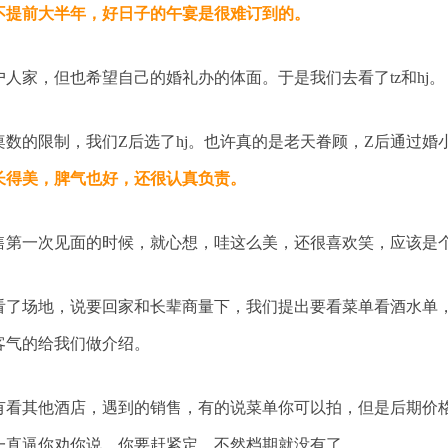
不提前大半年，好日子的午宴是很难订到的。
户人家，但也希望自己的婚礼办的体面。于是我们去看了tz和hj。
桌数的限制，我们Z后选了hj。也许真的是老天眷顾，Z后通过婚
长得美，脾气也好，还很认真负责。
售第一次见面的时候，就心想，哇这么美，还很喜欢笑，应该是
看了场地，说要回家和长辈商量下，我们提出要看菜单看酒水单
客气的给我们做介绍。
有看其他酒店，遇到的销售，有的说菜单你可以拍，但是后期价
一直逼你劝你说，你要赶紧定，不然档期就没有了。