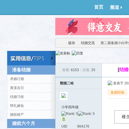
首页
频道
版块
结婚交流
第二届备婚小白毕业
得意
›
›
›
[
结婚
准备结婚
查看:
6153
|
回复:
25
求婚订婚
熊猫二哈
发表于 2020
黄道吉日
备婚经验
结婚习俗
聘礼嫁妆
小学四年级
婚前财产
楼
婚前六个月
生
UID
964176