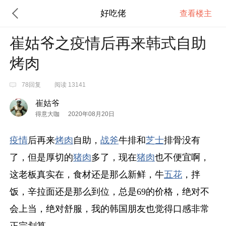
好吃佬
查看楼主
崔姑爷之疫情后再来韩式自助
烤肉
78回复
阅读 13141
崔姑爷
得意大咖
2020年08月20日
疫情
后再来
烤肉
自助，
战斧
牛排和
芝士
排骨没有
了，但是厚切的
猪肉
多了，现在
猪肉
也不便宜啊，
这老板真实在，食材还是那么新鲜，牛
五花
，拌
饭，辛拉面还是那么到位，总是69的价格，绝对不
会上当，绝对舒服，我的韩国朋友也觉得口感非常