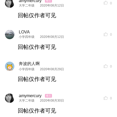
amymercury
0
大学二年级
2020年08月12日
回帖仅作者可见
LOVA
0
小学四年级
2020年08月12日
回帖仅作者可见
奔波的人啊
0
小学四年级
2020年08月29日
回帖仅作者可见
amymercury
0
大学二年级
2020年08月30日
回帖仅作者可见