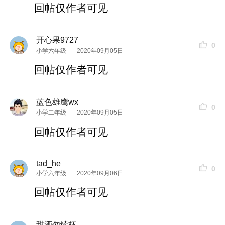
回帖仅作者可见
开心果9727
0
小学六年级
2020年09月05日
回帖仅作者可见
蓝色雄鹰wx
0
小学二年级
2020年09月05日
回帖仅作者可见
tad_he
0
小学六年级
2020年09月06日
回帖仅作者可见
甜酒勿续杯