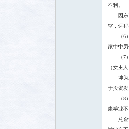
不利。
因东
空，运程
社区
（6
家中中男
（7
（女主人
坤为
于投资发
（8
康学业不
兑金