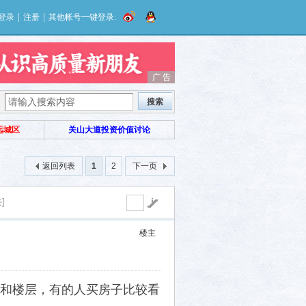
|
|
登录
注册
其他帐号一键登录:
广 告
广 告
搜索
远城区
关山大道投资价值讨论
返回列表
1
2
下一页
]
楼主
和楼层，有的人买房子比较看