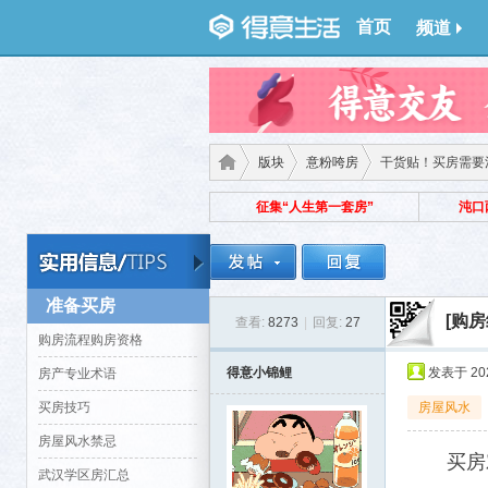
首页
频道
版块
意粉咵房
干货贴！买房需要
征集“人生第一套房”
沌口
得意
›
›
›
准备买房
[购房
查看:
8273
|
回复:
27
购房流程购房资格
得意小锦鲤
发表于 2020
房产专业术语
买房技巧
房屋风水
房屋风水禁忌
买房
生
武汉学区房汇总