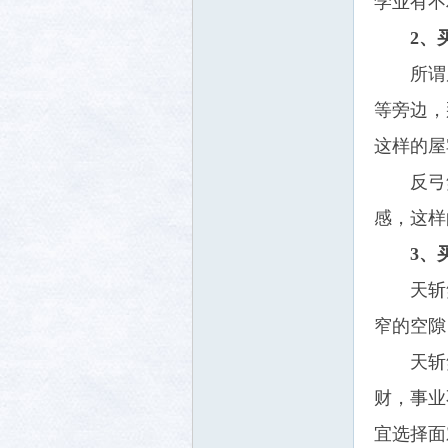
学业有不
2、
所谓
等旁边，
这样的屋
反弓
感，这样
3、
天斩
窄的空隙
天斩
财，事业
宜选择面