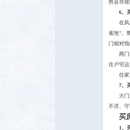
然会导致
6、
在风
雀煞”。
门相对指
两门
住户宅运
住家
7、
大门
不济、守
买
1、