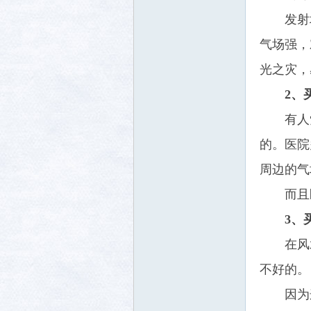
发射
气场强，
光之灾，
2、
有人
的。医院
周边的气
而且
3、
在风
不好的。
因为