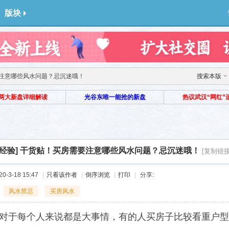
版块
注意哪些风水问题？忌沉迷哦！
搜索本版
两大新盘详细解读
光谷东唯一能抢的新盘
热议武汉“网红”
经验]
干货贴！买房需要注意哪些风水问题？忌沉迷哦！
[复制链接
-3-18 15:47
|
只看该作者
|
倒序浏览
|
打印
|
分享:
风水禁忌
买房风水
对于每个人来说都是大事情，有的人买房子比较看重户型