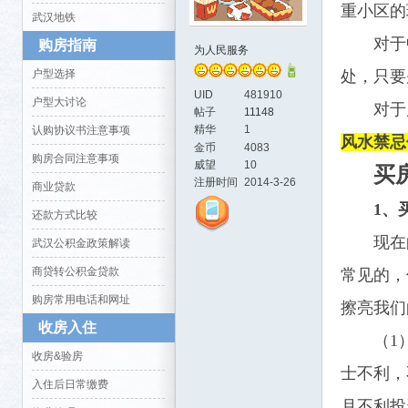
重小区的
武汉地铁
对于
购房指南
为人民服务
户型选择
处，只要
UID
481910
户型大讨论
对于
帖子
11148
精华
1
认购协议书注意事项
风水禁忌
金币
4083
购房合同注意事项
威望
10
活-
买
注册时间
2014-3-26
商业贷款
1、
还款方式比较
现在
武汉公积金政策解读
商贷转公积金贷款
常见的，
购房常用电话和网址
擦亮我们
收房入住
（1
武汉
收房&验房
士不利，
入住后日常缴费
月不利投