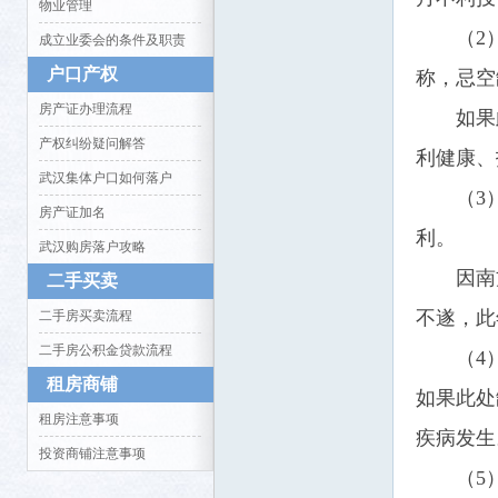
物业管理
（2
成立业委会的条件及职责
户口产权
称，忌空
房产证办理流程
如果
产权纠纷疑问解答
生活
利健康、
武汉集体户口如何落户
（3
房产证加名
利。
武汉购房落户攻略
因南
二手买卖
不遂，此
二手房买卖流程
二手房公积金贷款流程
（4
消费
租房商铺
如果此处
租房注意事项
疾病发生
投资商铺注意事项
（5