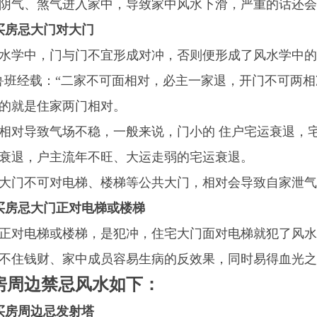
阴气、煞气进入家中，导致家中风水下滑，严重的话还会
买房忌大门对大门
水学中，门与门不宜形成对冲，否则便形成了风水学中的 
鲁班经载：“二家不可面相对，必主一家退，开门不可两相
的就是住家两门相对。
相对导致气场不稳，一般来说，门小的 住户宅运衰退，
衰退，户主流年不旺、大运走弱的宅运衰退。
大门不可对电梯、楼梯等公共大门，相对会导致自家泄气
买房忌大门正对电梯或楼梯
正对电梯或楼梯，是犯冲，住宅大门面对电梯就犯了风水
不住钱财、家中成员容易生病的反效果，同时易得血光之
房周边禁忌风水如下：
买房周边忌发射塔