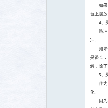
如果
台上摆放
4、
路冲
冲。
如果
是很长，
解，除了
5、
作为
化。
因为