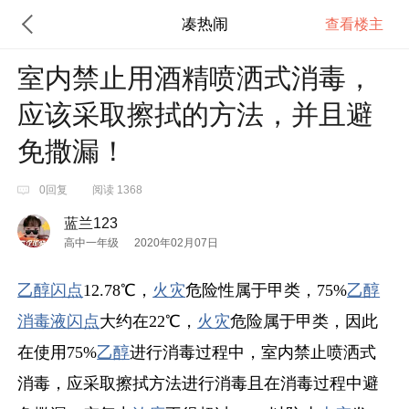
凑热闹
查看楼主
室内禁止用酒精喷洒式消毒，
应该采取擦拭的方法，并且避
免撒漏！
0回复
阅读 1368
蓝兰123
高中一年级
2020年02月07日
乙醇
闪点
12.78℃，
火灾
危险性属于甲类，75%
乙醇
消毒液
闪点
大约在22℃，
火灾
危险属于甲类，因此
在使用75%
乙醇
进行消毒过程中，室内禁止喷洒式
消毒，应采取擦拭方法进行消毒且在消毒过程中避