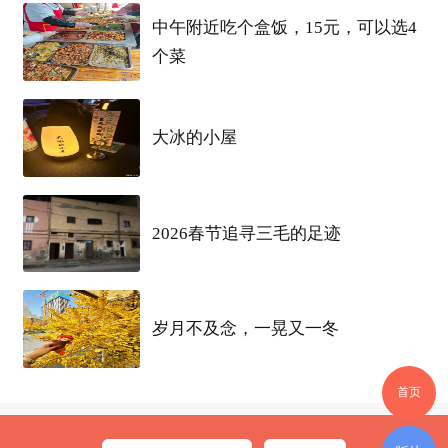
中午附近吃个盒饭，15元，可以选4
个菜
大冰的小屋
2026春节追寻三毛的足迹
岁月不及念，一晃又一冬
标签
酒精
酒精消毒液
科普
首页