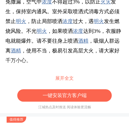
免撒漏，空气中
浓度
不得超过3%，以防止
火灾
发
生，保持室内通风。室外采取喷洒式消毒方式必须
禁止
明火
，防止局部喷洒
浓度
过大，遇
明火
发生燃
烧风险。不光
明火
，如果喷洒
浓度
达到3%，衣服静
电就能爆炸。请不要往身上喷洒
酒精
，吸烟人群远
离
酒精
，使用不当，极易引发高层大火，请大家好
千万小心。
注意
安全提示：储存
酒精
、84
消毒液
时，无论
展开全文
量
多量
少，切记不要二者混储，必须分开储存，并
一键安装官方客户端
妥善保管，以免产生安全隐患，发生安全事故。
江城热点及时推送 阅读体验更流畅
值得推荐