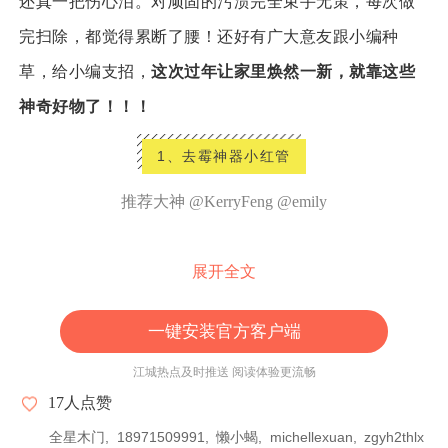
对顽固的污渍完全束手无策，每次做
还真一把伤心泪。
完扫除，都觉得累断了腰！还好有广大意友跟小编种
草，
给小编支招，
这次过年让家里焕然一新，就靠这些
神奇好物了！！！
1、去霉
神器
小红管
推荐大神 @KerryFeng @emily
展开全文
水槽接缝处总是有霉印，简直逼死细节强迫症！这
款网上风评很好，
只需要涂抹在玻璃胶表面马上就
一键安装官方客户端
能恢复光洁如新！
冰箱，洗衣机还有瓷砖的勾缝都
江城热点及时推送 阅读体验更流畅
可以用！
17
人点赞
全星木门
18971509991
懒小蝎
michellexuan
zgyh2thlx