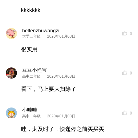
图片来源：意友@马不不
kkkkkkk
购买链接：
hellenzhuwangzi
0
大学三年级
2020年01月08日
如果你要查看本帖隐藏内容请回复
很实用
3、纱窗
神器
，再也不用拆纱窗
豆豆小怪宝
推荐大神 @张一壹
0
高中二年级
2020年01月08日
每次
洗纱窗就成为一个麻烦大事
，特别是对于小编
看下，马上要大扫除了
一个“弱”女子来说，我家安装的金刚纱拆起来实在
是太麻烦了！我家的纱窗是下图这样的，不知道有
小哇哇
0
高中一年级
2020年01月08日
没有意友家里是一样的！
哇，太及时了，快递停之前买买买