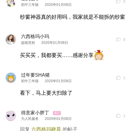
0
初中三年级
2020年01月08日
纱窗神器真的好用吗，我家就是不能拆的纱窗
六西格玛小玛
0
超级意粉
2020年01月08日
买买买，我都要买……感谢分享
图片来源：意友@新三顺
过年要SHA猪
1
初中三年级
2020年01月08日
直到这个好物的出现，用马不不大神的原话说就
看下，马上要大扫除了
是，
十几年的黑锅都给她刷干净了！！！
而且比较
温和不伤锅，将锅涂上清洁剂，用保鲜膜包久一
得意家小胖丁
点，这些陈年老黑渍，毫不费力，
直接用水就能擦
1
为人民服务
2020年01月08日
干净！
六西格玛晓晨