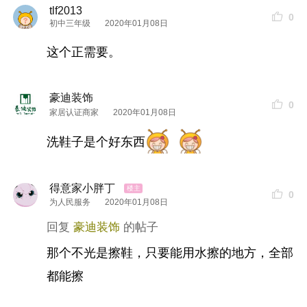
tlf2013
0
大家可以看看，上图是使用前使用后的效果！下图
初中三年级
2020年01月08日
是大神@emily的使用反馈
，黑色霉点都消失了！
仿
这个正需要。
品特别多，一定要小心买到假货！
豪迪装饰
0
家居认证商家
2020年01月08日
洗鞋子是个好东西
得意家小胖丁
0
为人民服务
2020年01月08日
豪迪装饰
那个不光是擦鞋，只要能用水擦的地方，全部
都能擦
图片来源：意友@emily