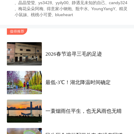
晶晶莹莹
ys3428
yyily00
静遇见未知的自己
candy324
梅花朵朵阿梅
得意家小钢炮
瓶中水
YoungYangY
精灵
小鼠妹
桃桃小可爱
blueheart
值得推荐
使用前注意一定要把原本的水分擦干，将啫喱状的
2026春节追寻三毛的足迹
除霉剂涂上去，然后静置3-5个小时，再用湿抹布擦
干净就可以光洁如新了，
怕麻烦的可以晚上涂，第
最低-3℃！湖北降温时间确定
二天早上白天起来轻松擦除
，真的！炒鸡给
力！！！
一蓑烟雨任平生，也无风雨也无晴