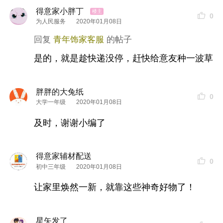
购买链接：
得意家小胖丁
0
为人民服务
2020年01月08日
如果你要查看本帖隐藏内容请回复
青年饰家客服
是的，就是趁快递没停，赶快给意友种一波草
2、黑锅克星，烧焦渍清洁液
推荐大神 @马不不
胖胖的大兔纸
0
大学一年级
2020年01月08日
年底了，家里用了一年的黑锅，怎么也得刷一下
及时，谢谢小编了
吧！特别是有时候不小心煮糊“扑锅”，那污渍
要多
难擦有多难
擦。用钢丝球？费手还怕伤锅！
得意家辅材配送
0
初中三年级
2020年01月08日
让家里焕然一新，就靠这些神奇好物了！
星矢发了