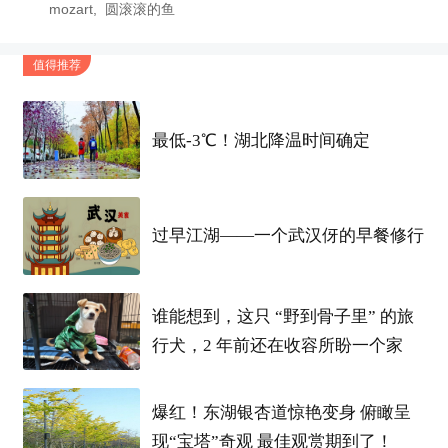
mozart
圆滚滚的鱼
值得推荐
最低-3℃！湖北降温时间确定
过早江湖——一个武汉伢的早餐修行
谁能想到，这只 “野到骨子里” 的旅
行犬，2 年前还在收容所盼一个家
爆红！东湖银杏道惊艳变身 俯瞰呈
现“宝塔”奇观 最佳观赏期到了！