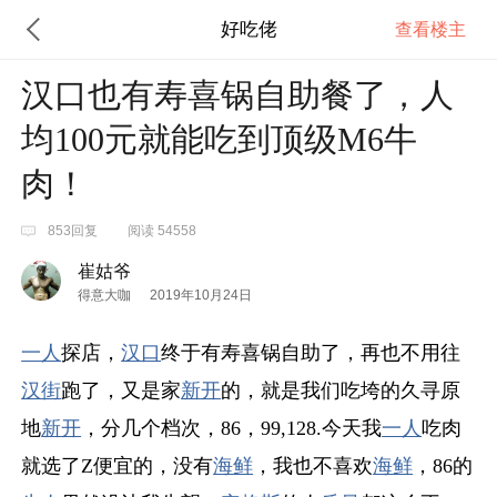
好吃佬
查看楼主
汉口也有寿喜锅自助餐了，人
均100元就能吃到顶级M6牛
肉！
853回复
阅读 54558
崔姑爷
得意大咖
2019年10月24日
一人
探店，
汉口
终于有寿喜锅自助了，再也不用往
汉街
跑了，又是家
新开
的，就是我们吃垮的久寻原
地
新开
，分几个档次，86，99,128.今天我
一人
吃肉
就选了Z便宜的，没有
海鲜
，我也不喜欢
海鲜
，86的