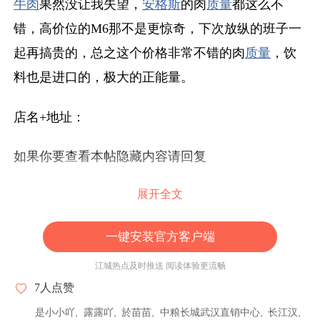
牛肉
果然没让我失望，
安格斯
的肉
质量
都这么不
错，高价位的M6那不是更惊奇，下次放纵的班子一
起再搞贵的，总之这个价格非常不错的肉
质量
，饮
料也是进口的，极大的正能量。
店名+地址：
如果你要查看本帖隐藏内容请回复
展开全文
一键安装官方客户端
江城热点及时推送 阅读体验更流畅
7
人点赞
是小小吖
露露吖
於苗苗
中粮长城武汉直销中心
长江汉