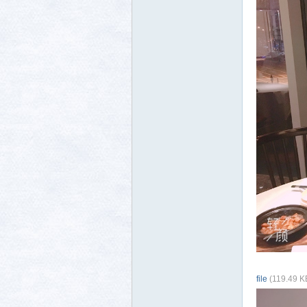
file
(119.49 