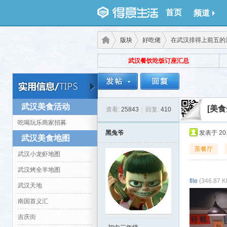
首页
频道
版块
好吃佬
在武汉排得上前五的港
武汉餐饮吃饭订座汇总
得意
›
›
›
武汉美食活动
[美食
查看:
25843
|
回复:
410
吃喝玩乐商家招募
黑兔爷
发表于 2019
武汉美食地图
茶餐厅
武汉小龙虾地图
武汉烤全羊地图
file
(346.87 
生
武汉天地
南国首义汇
吉庆街