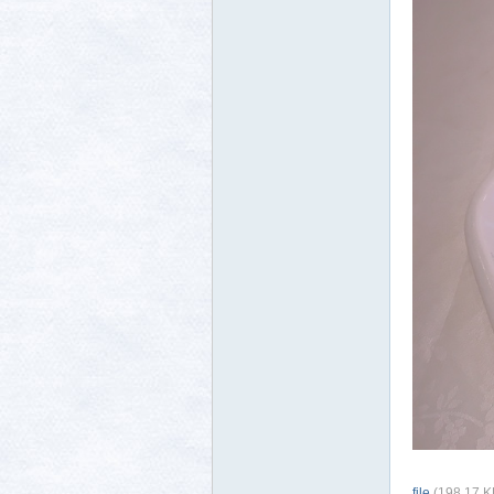
file
(198.17 