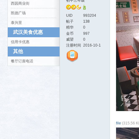
初中三年级
西园商业街
凯德广场
UID
993204
帖子
138
泰兴里
精华
0
武汉美食优惠
金币
997
活-
威望
0
信用卡优惠
注册时间
2016-10-1
其他
餐厅订座电话
武汉
file
(315.56 