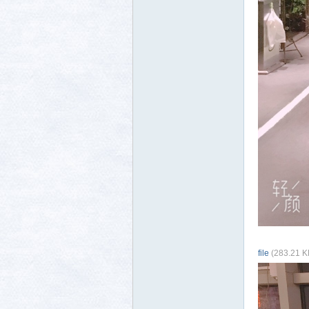
file
(283.21 