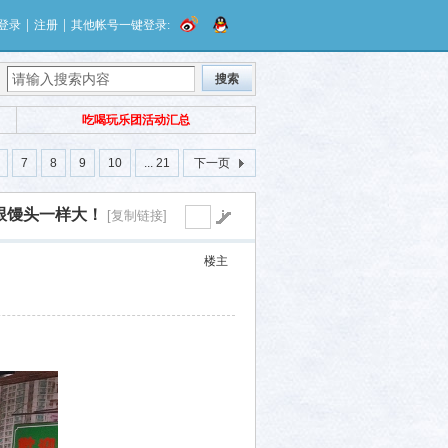
|
|
登录
注册
其他帐号一键登录:
搜索
吃喝玩乐团活动汇总
7
8
9
10
... 21
下一页
跟馒头一样大！
[复制链接]
楼主