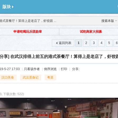
版块
式茶餐厅！算得上是老店了，虾饺跟 ...
搜索本版
申请吃喝玩乐团勋章
试吃商家大招募
返回列表
1
2
3
4
5
6
分享]
在武汉排得上前五的港式茶餐厅！算得上是老店了，虾饺
-5-27 17:03
|
只看该作者
|
倒序浏览
|
打印
|
分享:
汉口美食
武汉觅食记
粤菜
KB, 下载次数: 522)