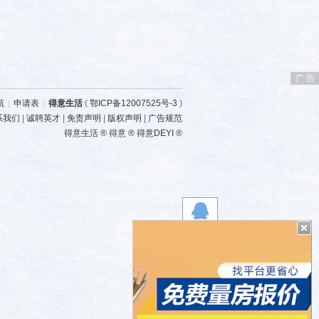
广 告
航
|
申请表
|
得意生活
(
鄂ICP备12007525号-3
)
系我们
|
诚聘英才
|
免责声明
|
版权声明
|
广告规范
得意生活 ® 得意 ® 得意DEYI ®