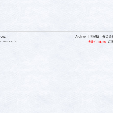
scuz!
Archiver
|
尝鲜版
|
分类导
清除 Cookies
|
联
ies , Memcache On.