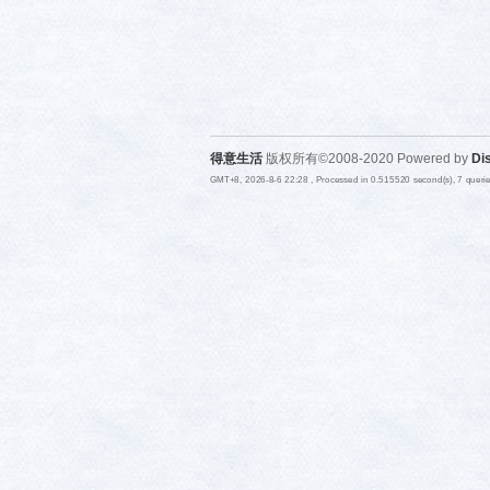
得意生活
版权所有©2008-2020 Powered by
Di
GMT+8, 2026-8-6 22:28
, Processed in 0.515520 second(s), 7 quer