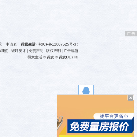
广 告
航
|
申请表
|
得意生活
(
鄂ICP备12007525号-3
)
系我们
|
诚聘英才
|
免责声明
|
版权声明
|
广告规范
得意生活 ® 得意 ® 得意DEYI ®