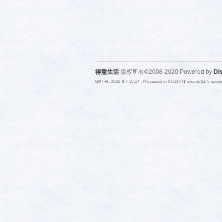
得意生活
版权所有©2008-2020 Powered by
Di
GMT+8, 2026-8-7 10:14
, Processed in 0.018771 second(s), 5 quer