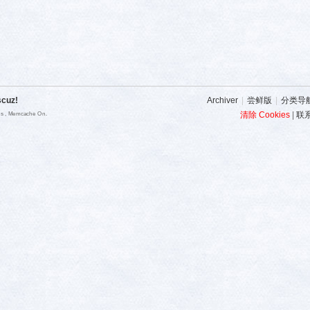
scuz!
Archiver
|
尝鲜版
|
分类导
清除 Cookies
|
联
ies , Memcache On.