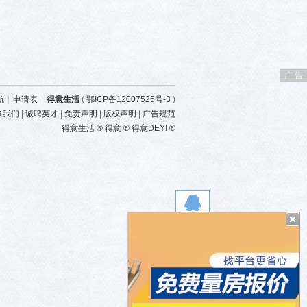
广 告
航
|
申请表
|
得意生活
(
鄂ICP备12007525号-3
)
系我们
|
诚聘英才
|
免责声明
|
版权声明
|
广告规范
得意生活 ® 得意 ® 得意DEYI ®