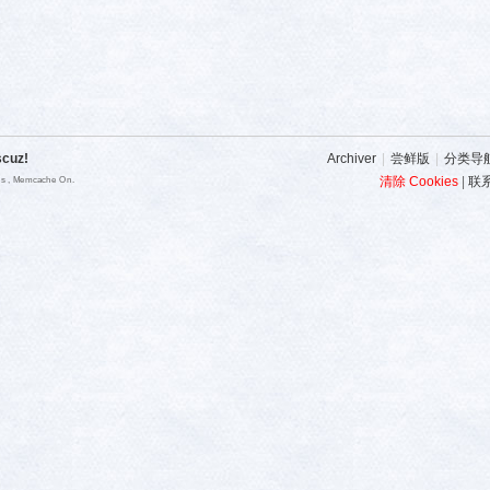
scuz!
Archiver
|
尝鲜版
|
分类导
清除 Cookies
|
联
ies , Memcache On.