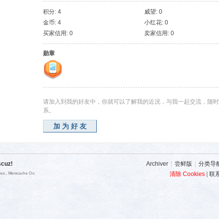
积分: 4
威望: 0
金币: 4
小红花: 0
买家信用: 0
卖家信用: 0
勋章
请加入到我的好友中，你就可以了解我的近况，与我一起交流，随时
系。
加为好友
scuz!
Archiver
|
尝鲜版
|
分类导
清除 Cookies
|
联
ries , Memcache On.