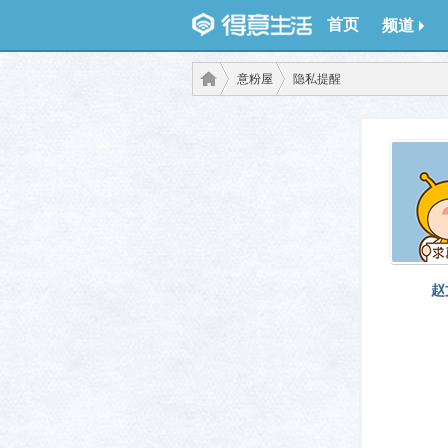
首页
频道
意粉屋
隐私提醒
得意
›
›
赵
生