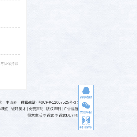
与我保持联
航
|
申请表
|
得意生活
(
鄂ICP备12007525号-3
)
系我们
|
诚聘英才
|
免责声明
|
版权声明
|
广告规范
得意生活 ® 得意 ® 得意DEYI ®