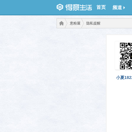
首页
频道
意粉屋
隐私提醒
得意
›
›
小夏1822
生