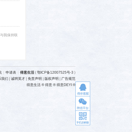
与我保持联
航
|
申请表
|
得意生活
(
鄂ICP备12007525号-3
)
系我们
|
诚聘英才
|
免责声明
|
版权声明
|
广告规范
得意生活 ® 得意 ® 得意DEYI ®