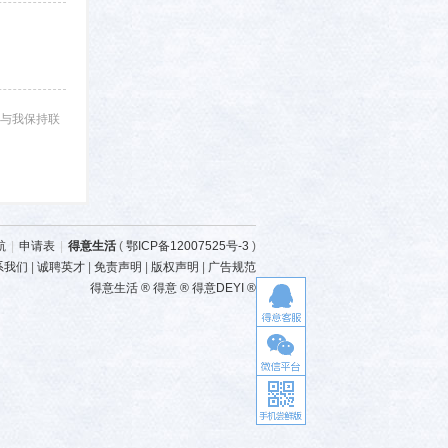
与我保持联
航
|
申请表
|
得意生活
(
鄂ICP备12007525号-3
)
系我们
|
诚聘英才
|
免责声明
|
版权声明
|
广告规范
得意生活 ® 得意 ® 得意DEYI ®