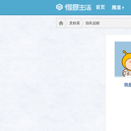
首页
频道
意粉屋
隐私提醒
得意
›
›
我
生