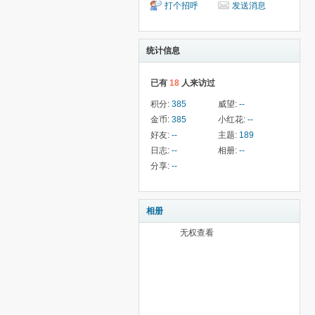
打个招呼
发送消息
统计信息
已有
18
人来访过
积分:
385
威望:
--
金币:
385
小红花:
--
好友:
--
主题:
189
日志:
--
相册:
--
分享:
--
相册
无权查看