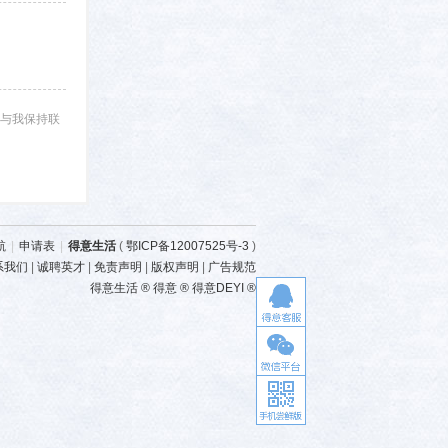
与我保持联
航
|
申请表
|
得意生活
(
鄂ICP备12007525号-3
)
系我们
|
诚聘英才
|
免责声明
|
版权声明
|
广告规范
得意生活 ® 得意 ® 得意DEYI ®