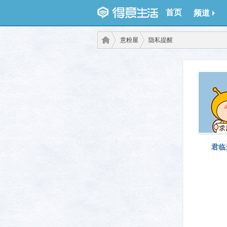
首页
频道
意粉屋
隐私提醒
得意
›
›
君临
生