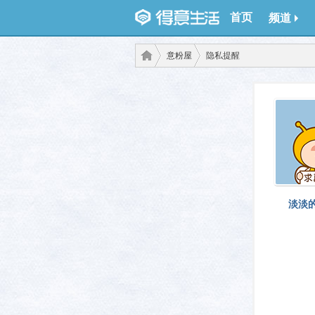
首页
频道
意粉屋
隐私提醒
得意
›
›
淡淡
生