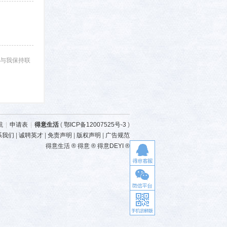
与我保持联
航
|
申请表
|
得意生活
(
鄂ICP备12007525号-3
)
系我们
|
诚聘英才
|
免责声明
|
版权声明
|
广告规范
得意生活 ® 得意 ® 得意DEYI ®