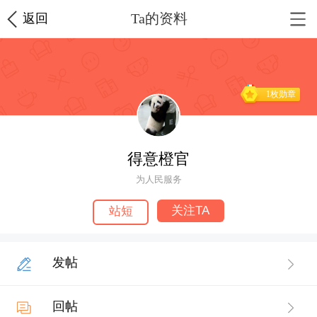
Ta的资料
返回
1枚勋章
得意橙官
为人民服务
关注TA
站短
发帖
回帖