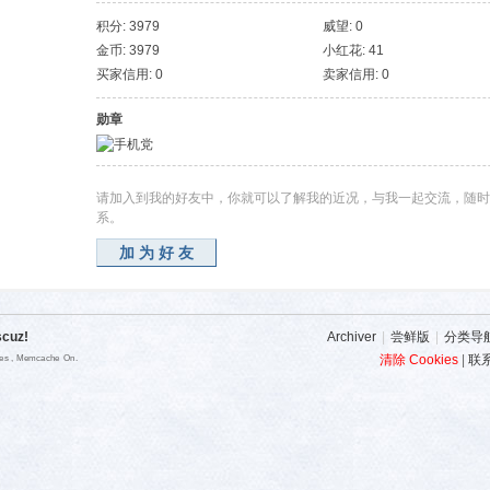
积分: 3979
威望: 0
金币: 3979
小红花: 41
买家信用: 0
卖家信用: 0
勋章
请加入到我的好友中，你就可以了解我的近况，与我一起交流，随时
系。
加为好友
scuz!
Archiver
|
尝鲜版
|
分类导
清除 Cookies
|
联
ies , Memcache On.