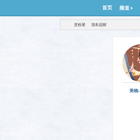
首页
频道
意粉屋
隐私提醒
得意
›
›
美物-c
生