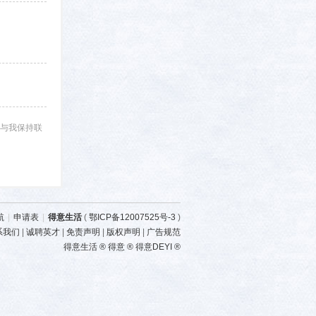
与我保持联
航
|
申请表
|
得意生活
(
鄂ICP备12007525号-3
)
系我们
|
诚聘英才
|
免责声明
|
版权声明
|
广告规范
得意生活 ® 得意 ® 得意DEYI ®