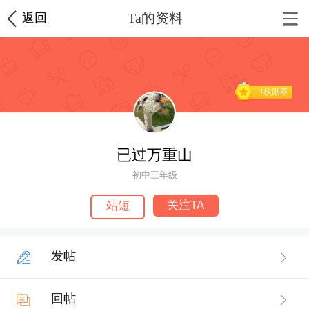
Ta的资料
返回
1枚勋章
已过万重山
初中三年级
关注TA
站短
发帖
回帖