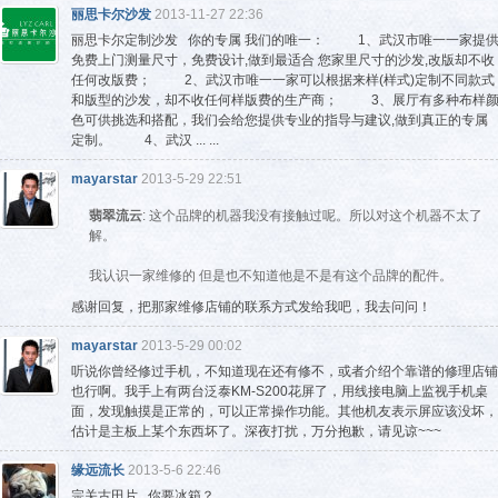
丽思卡尔沙发
2013-11-27 22:36
丽思卡尔定制沙发 你的专属 我们的唯一： 1、武汉市唯一一家提
免费上门测量尺寸，免费设计,做到最适合 您家里尺寸的沙发,改版却不收
任何改版费； 2、武汉市唯一一家可以根据来样(样式)定制不同款式
和版型的沙发，却不收任何样版费的生产商； 3、展厅有多种布样
色可供挑选和搭配，我们会给您提供专业的指导与建议,做到真正的专属
定制。 4、武汉 ... ...
mayarstar
2013-5-29 22:51
翡翠流云
: 这个品牌的机器我没有接触过呢。所以对这个机器不太了
解。
我认识一家维修的 但是也不知道他是不是有这个品牌的配件。
感谢回复，把那家维修店铺的联系方式发给我吧，我去问问！
mayarstar
2013-5-29 00:02
听说你曾经修过手机，不知道现在还有修不，或者介绍个靠谱的修理店铺
也行啊。我手上有两台泛泰KM-S200花屏了，用线接电脑上监视手机桌
面，发现触摸是正常的，可以正常操作功能。其他机友表示屏应该没坏，
估计是主板上某个东西坏了。深夜打扰，万分抱歉，请见谅~~~
缘远流长
2013-5-6 22:46
宗关古田片 你要冰箱？