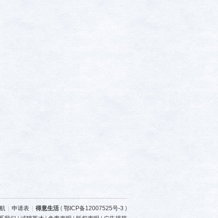
部
航
|
申请表
|
得意生活
(
鄂ICP备12007525号-3
)