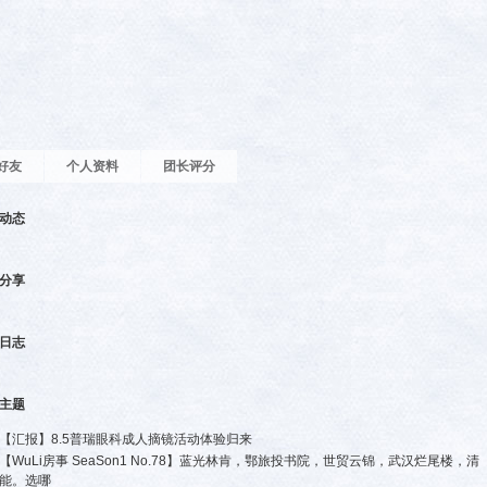
好友
个人资料
团长评分
动态
分享
日志
主题
【汇报】8.5普瑞眼科成人摘镜活动体验归来
【WuLi房事 SeaSon1 No.78】蓝光林肯，鄂旅投书院，世贸云锦，武汉烂尾楼，清
能。选哪