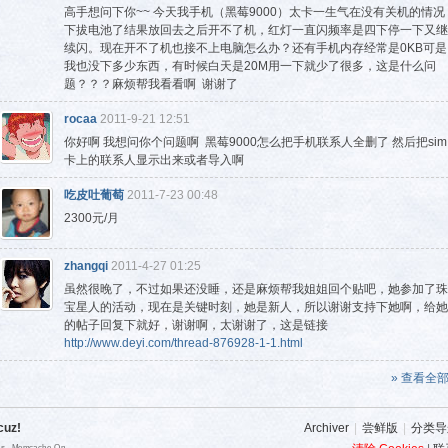
高手想问下你~~ 今天我手机（黑莓9000）太卡一生气在没有关机的情况
下拔电池了结果放回去之后开不了机，红灯一直闪频率是四下停一下又继
续闪。现在开不了机也接不上电脑怎么办？还有手机内存经常是0KB可是
我也没下多少东西，有时候白天是20M用一下就少了很多，这是什么问
题？？？麻烦帮我看看啊 谢谢了
rocaa
2011-9-21 12:51
你好啊 我想问你个问题啊 黑莓9000怎么把手机联系人全删了 然后把sim
卡上的联系人显示出来或者导入啊
吃皮吐葡萄
2011-7-23 00:48
2300元/月
zhangqi
2011-4-27 01:25
虽然很晚了，不过如果还没睡，还是麻烦帮我姐姐回个贴吧，她参加了珠
宝星人的活动，现在是关键时刻，她是新人，所以谢谢支持下她啊，给她
的帖子回复下就好，谢谢啊，太谢谢了，这是链接
http://www.deyi.com/thread-876928-1-1.html
» 查看全
cuz!
Archiver
|
尝鲜版
|
分类导
ies , Memcache On.