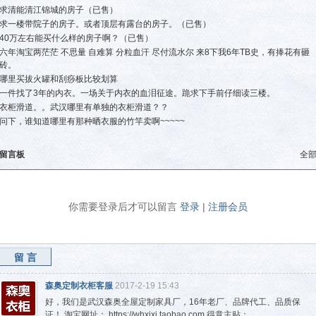
求清能清江锦城的房子（已售）
求一楼带院子的房子。或者顶层有露台的房子。（已售）
40万左右能买什么样的房子啊？（已售）
六年淘宝两茫茫 不思量 自难算 分粒血汗 尽付流水尔 来8下我6年TB史，有捧花有砸
砖。
哪里买拔火罐和刮痧板比较划算
一件找了3年的内衣。一场关于内衣的血泪征途。跪求下手前仔细读三楼。
衣柜滑道。。武汉哪里有单独的衣柜滑道？？
问下，谁知道哪里有那种晒衣服的竹竿卖啊~~~~~
留言板
全
你需要登录后才可以留言
登录
|
注册会员
留言
森奥定制衣柜客服
2017-2-19 15:43
好，我们是武汉森奥全屋定制家具厂，16年老厂、品牌代工、品质保
证！ 淘宝网址： https://whxixi.taobao.com 得意主贴：