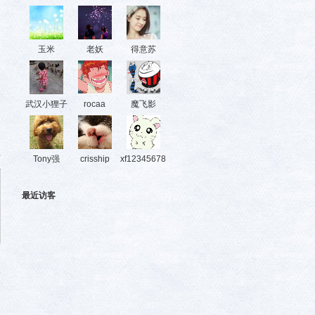
玉米
老妖
得意苏
武汉小狸子
rocaa
魔飞影
部
Tony强
crisship
xf12345678
最近访客