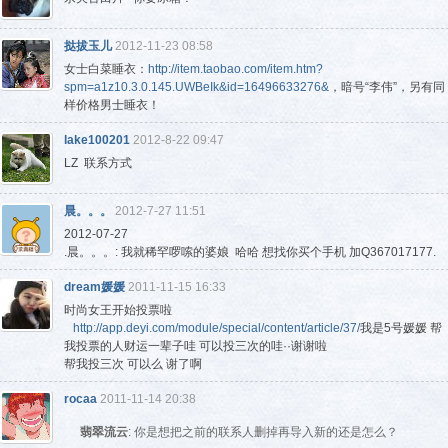
挞拔玉儿
2012-11-23 08:58
女士白菜睡衣：
http://item.taobao.com/item.htm?
spm=a1z10.3.0.145.UWBeIk&id=16496633276&
，暗号“李伟”，另有同
样价格男士睡衣！
lake100201
2012-8-22 09:47
LZ 联系方式
晨。。。
2012-7-27 11:51
2012-07-27
.晨。。。: 我就稀罕啰嗦的婆娘 哈哈 想找你买个手机 加Q367017177.
dream媛媛
2011-11-15 16:33
时尚女王开始投票啦
http://app.deyi.com/module/special/content/article/37/
我是5号媛媛 帮
我投票的人财运一辈子哇 可以投三次的哇··谢谢啦
帮我投三次 可以么 谢了啊
rocaa
2011-11-14 20:38
翡翠流云
: 你是想把之前的联系人删掉再导入新的还是怎么？