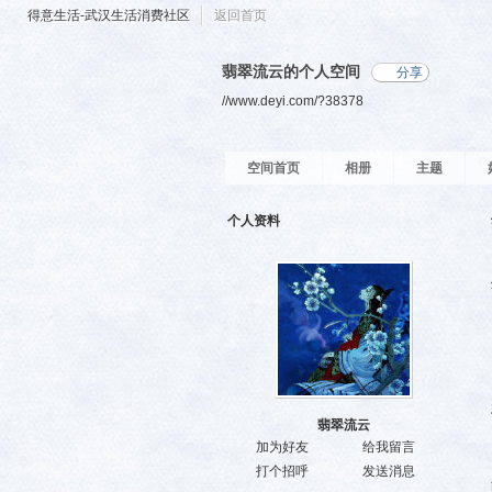
得意生活-武汉生活消费社区
返回首页
翡翠流云的个人空间
分享
//www.deyi.com/?38378
空间首页
相册
主题
个人资料
翡翠流云
加为好友
给我留言
打个招呼
发送消息