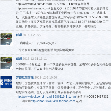
http://www.deyi.com/thread-9977666-1-1.html 森奥官网：
http://www.whsenao.com/ 客服 QQ：2110192473空间可看大量实拍照
片 工厂地址：汉阳永丰乡陈家咀工业园特一号 18971351921 武昌地
址：武昌徐东大街福星惠誉国际城三期写字楼1栋3903 027-59595698
汉口地址：江汉区福星惠誉福星城写字楼1栋1318 027-85580229 工厂
直销、价格实惠、质保终身、有需要的亲可以联系、咨询我们 ... ...
低调
2014-1-2 09:28
翡翠流云
: 一个月租金多少？
一个月租金1300.有意向的话直接实地看摊位
低调
2013-12-31 16:11
6000带一个月租金，和一个季度的仓库保管费。还有500块钱合同押金
包括在里面。可以直接打电话我详谈
芳盛软装客服
2013-12-9 10:56
您好，芳盛软装生活馆（窗帘，墙纸，布艺）真诚回馈客户，全场窗帘墙
纸淘宝最低价，实体店的服务，保质量赚信誉，花色齐全，品种繁多。欢
迎您前来选购。也可以先到我们网店看看参考参考
http://www.deyi.com/thread-3986119-1-1.html
详情咨询QQ854437331
淘宝网
http://shop58446491.taobao.com
电话
.