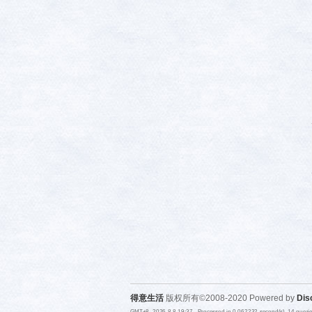
得意生活
版权所有©2008-2020 Powered by
Dis
GMT+8, 2026-8-8 19:37
, Processed in 0.062232 second(s), 14 quer