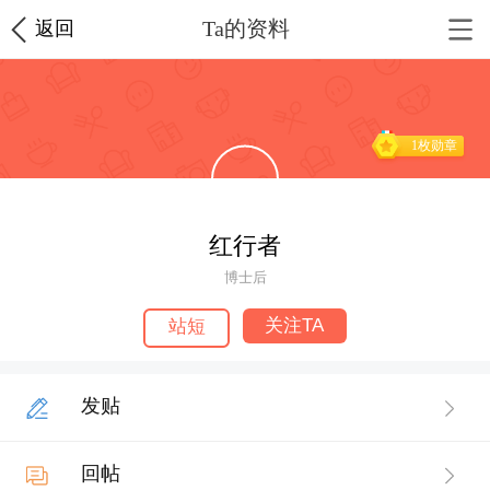
Ta的资料
返回
1枚勋章
红行者
博士后
关注TA
站短
发贴
回帖