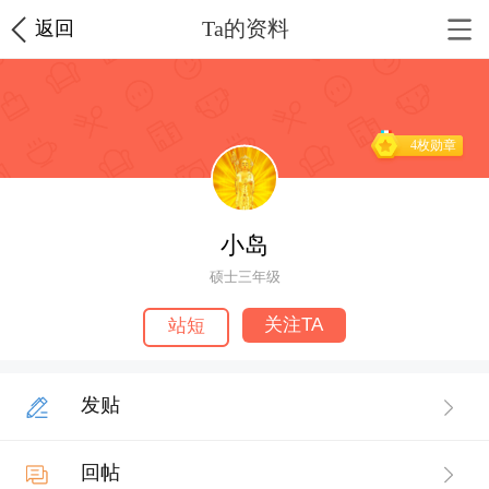
Ta的资料
返回
4枚勋章
小岛
硕士三年级
关注TA
站短
发贴
回帖