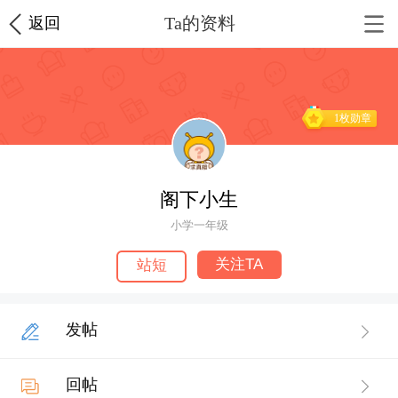
Ta的资料
返回
1枚勋章
阁下小生
小学一年级
关注TA
站短
发帖
回帖