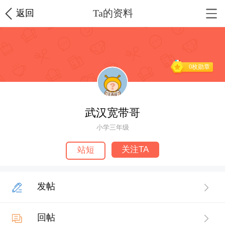
Ta的资料
返回
0枚勋章
武汉宽带哥
小学三年级
关注TA
站短
发帖
回帖