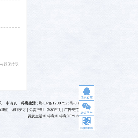
与我保持联
航
|
申请表
|
得意生活
(
鄂ICP备12007525号-3
)
系我们
|
诚聘英才
|
免责声明
|
版权声明
|
广告规范
得意生活 ® 得意 ® 得意DEYI ®