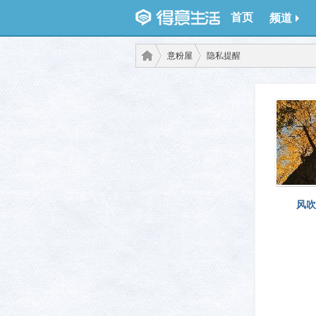
首页
频道
意粉屋
隐私提醒
得意
›
›
风吹
生