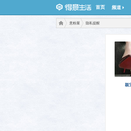
首页
频道
意粉屋
隐私提醒
得意
›
›
颖
生