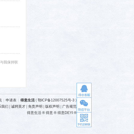
与我保持联
航
|
申请表
|
得意生活
(
鄂ICP备12007525号-3
)
系我们
|
诚聘英才
|
免责声明
|
版权声明
|
广告规范
得意生活 ® 得意 ® 得意DEYI ®