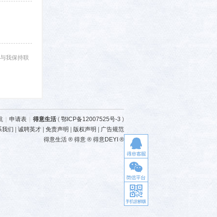
与我保持联
航
|
申请表
|
得意生活
(
鄂ICP备12007525号-3
)
系我们
|
诚聘英才
|
免责声明
|
版权声明
|
广告规范
得意生活 ® 得意 ® 得意DEYI ®