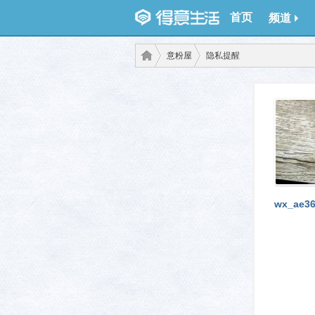
首页
频道
意粉屋
隐私提醒
得意
›
›
wx_ae36
生